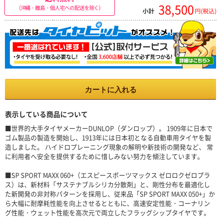
38,500
（沖縄・離島・個人宅への配送を除く）
小計
円(税込)
カートに入れる
表示している商品について
■世界的大手タイヤメーカーDUNLOP（ダンロップ）。 1909年に日本で
ゴム製品の製造を開始し、1913年には日本初となる自動車用タイヤを製
造しました。 ハイドロプレーニング現象の解明や新技術の開発など、 常
に利用者へ安全を提供するために惜しみない努力を傾注しています。
■SP SPORT MAXX 060+（エスピースポーツマックス ゼロロクゼロプラ
ス）は、新材料「サステナブルシリカ分散剤」と、剛性分布を最適化し
た新開発の非対称パターンを採用し、従来品「SP SPORT MAXX 050+」か
ら大幅に耐摩耗性能を向上させるとともに、高速安定性能・コーナリン
グ性能・ウェット性能を高次元で両立したフラッグシップタイヤです。