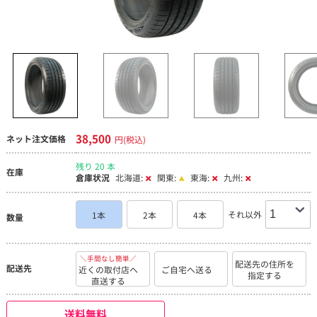
38,500
ネット注文価格
円(税込)
残り 20 本
在庫
倉庫状況
北海道:
関東:
東海:
九州:
それ以外
1本
2本
4本
数量
＼手間なし簡単／
配送先の住所を
配送先
近くの取付店へ
ご自宅へ送る
指定する
直送する
送料無料