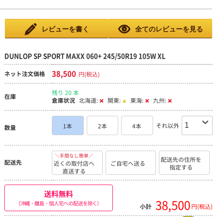
レビューを書く
全てのレビューを見る
DUNLOP SP SPORT MAXX 060+ 245/50R19 105W XL
38,500
ネット注文価格
円(税込)
残り 20 本
在庫
倉庫状況
北海道:
関東:
東海:
九州:
それ以外
1本
2本
4本
数量
＼手間なし簡単／
配送先の住所を
配送先
近くの取付店へ
ご自宅へ送る
指定する
直送する
送料無料
38,500
（沖縄・離島・個人宅への配送を除く）
小計
円(税込)