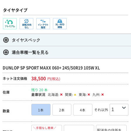
タイヤタイプ
タイヤスペック
適合車種一覧を見る
DUNLOP SP SPORT MAXX 060+ 245/50R19 105W XL
38,500
ネット注文価格
円(税込)
残り 20 本
在庫
倉庫状況
北海道:
関東:
東海:
九州:
それ以外
1本
2本
4本
数量
＼手間なし簡単／
配送先の住所を