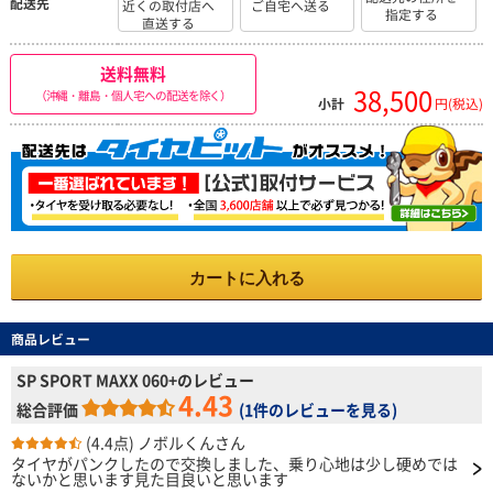
配送先
近くの取付店へ
ご自宅へ送る
指定する
直送する
送料無料
38,500
（沖縄・離島・個人宅への配送を除く）
小計
円(税込)
カートに入れる
商品レビュー
SP SPORT MAXX 060+のレビュー
4.43
総合評価
(
1件のレビューを見る
)
(4.4点)
ノボルくんさん
タイヤがパンクしたので交換しました、乗り心地は少し硬めでは
ないかと思います見た目良いと思います