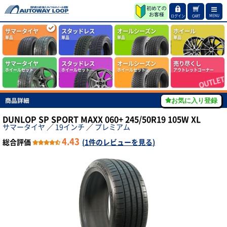
MENU
ログイン
CART
サマータイヤ
スタッドレス
オールシーズン
ホイール
単品
単品
単品
単品
サマータイヤ
スタッドレス
オールシーズン
売り尽くし
ホイールセット
ホイールセット
ホイールセット
アウトレットコーナー
商品詳細
お気に入り登録
DUNLOP SP SPORT MAXX 060+ 245/50R19 105W XL
サマータイヤ
／
19インチ
／
プレミアム
4.43
総合評価
(
1件のレビューを見る
)