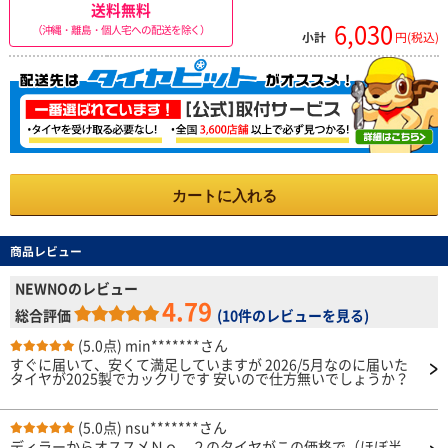
送料無料
6,030
（沖縄・離島・個人宅への配送を除く）
小計
円(税込)
カートに入れる
商品レビュー
NEWNOのレビュー
4.79
総合評価
(
10件のレビューを見る
)
(5.0点)
min*******さん
すぐに届いて、安くて満足していますが 2026/5月なのに届いた
タイヤが2025製でカックリです 安いので仕方無いでしょうか？
(5.0点)
nsu*******さん
ディラーからオススメＮｏ．２のタイヤがこの価格で（ほぼ半