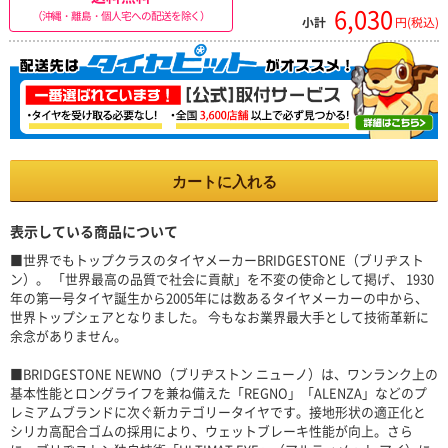
6,030
（沖縄・離島・個人宅への配送を除く）
小計
円(税込)
カートに入れる
表示している商品について
■世界でもトップクラスのタイヤメーカーBRIDGESTONE（ブリヂスト
ン）。 「世界最高の品質で社会に貢献」を不変の使命として掲げ、 1930
年の第一号タイヤ誕生から2005年には数あるタイヤメーカーの中から、
世界トップシェアとなりました。 今もなお業界最大手として技術革新に
余念がありません。
■BRIDGESTONE NEWNO（ブリヂストン ニューノ）は、ワンランク上の
基本性能とロングライフを兼ね備えた「REGNO」「ALENZA」などのプ
レミアムブランドに次ぐ新カテゴリータイヤです。接地形状の適正化と
シリカ高配合ゴムの採用により、ウェットブレーキ性能が向上。さら