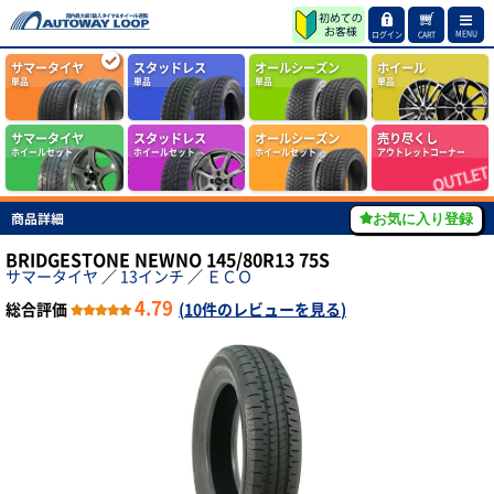
MENU
ログイン
CART
サマータイヤ
スタッドレス
オールシーズン
ホイール
単品
単品
単品
単品
サマータイヤ
スタッドレス
オールシーズン
売り尽くし
ホイールセット
ホイールセット
ホイールセット
アウトレットコーナー
商品詳細
お気に入り登録
BRIDGESTONE NEWNO 145/80R13 75S
サマータイヤ
／
13インチ
／
ＥＣＯ
4.79
総合評価
(
10件のレビューを見る
)