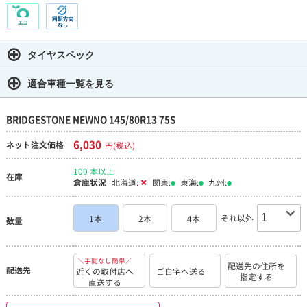
タイヤスペック
適合車種一覧を見る
BRIDGESTONE NEWNO 145/80R13 75S
6,030
ネット注文価格
円(税込)
100 本以上
在庫
倉庫状況
北海道:
関東:
東海:
九州:
それ以外
1本
2本
4本
数量
＼手間なし簡単／
配送先の住所を
配送先
近くの取付店へ
ご自宅へ送る
指定する
直送する