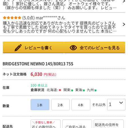
額）！ 家計に優しく、嫁さん満足。 オートウェイ様々です。
（嫁からの信頼も得ました（笑）） みお願いします。 レビュー
は、つけたばかりでディラーからもオススメのタイヤなので、と
りあえず満点にしときます。
(5.0点)
mar*******さん
購入から迅速な対応でありがたかったです 提携先のピットさん
も丁寧で素敵でした 初めてネットでタイヤを買ったので正直不
安も少しあったのですが 何の心配もいりませんでした 本当に良
かったです 次買うときも利用するつもりです
レビューを書く
全てのレビューを見る
BRIDGESTONE NEWNO 145/80R13 75S
6,030
ネット注文価格
円(税込)
100 本以上
在庫
倉庫状況
北海道:
関東:
東海:
九州:
それ以外
1本
2本
4本
数量
＼手間なし簡単／
配送先の住所を
配送先
近くの取付店へ
ご自宅へ送る