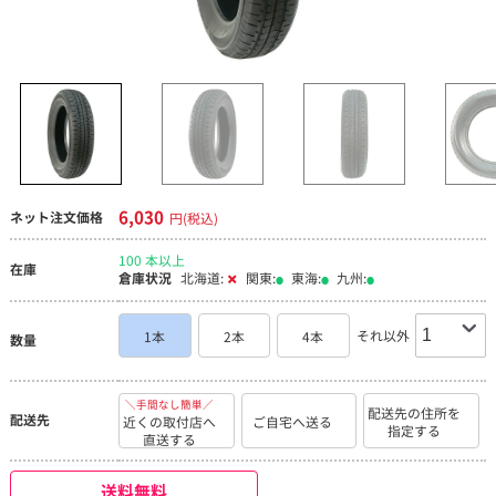
6,030
ネット注文価格
円(税込)
100 本以上
在庫
倉庫状況
北海道:
関東:
東海:
九州:
それ以外
1本
2本
4本
数量
＼手間なし簡単／
配送先の住所を
配送先
近くの取付店へ
ご自宅へ送る
指定する
直送する
送料無料