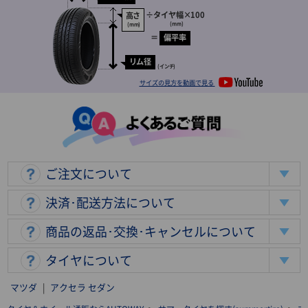
÷
タイヤ幅
×100
高さ
(mm)
(mm)
＝
偏平率
リム径
(インチ)
サイズの見方を動画で見る
ご注文について
決済･配送方法について
商品の返品･交換･キャンセルについて
タイヤについて
マツダ
|
アクセラ セダン