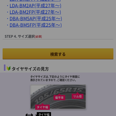
LDA-BM2AP(平成27年～)
LDA-BM2FP(平成27年～)
DBA-BM5AP(平成25年～)
DBA-BM5FP(平成25年～)
STEP 4. サイズ選択
[必須]
検索する
タイヤサイズの見方
タイヤサイズは､下記のようにタイヤ側面に
表示されていますので､ご確認ください。
リム径
偏平率
タイヤ幅
タイヤ幅