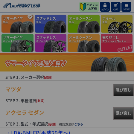
MENU
ログイン
CART
サマータイヤ
スタッドレス
オールシーズン
ホイール
単品
単品
単品
単品
サマータイヤ
スタッドレス
オールシーズン
売り尽くし
ホイールセット
ホイールセット
ホイールセット
アウトレットコーナー
STEP 1. メーカー選択
[必須]
マツダ
選び直し
STEP 2. 車種選択
[必須]
アクセラ セダン
選び直し
STEP 3. 型式・年式選択
[必須]
確認方法は
こちら
LDA-BMLFP(平成29年～)