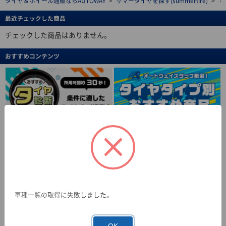
タイヤ＆ホイール通販ならAUTOWAY
>
サマータイヤを探す(summertire)
>
マ
最近チェックした商品
チェックした商品はありません。
おすすめコンテンツ
車種一覧の取得に失敗しました。