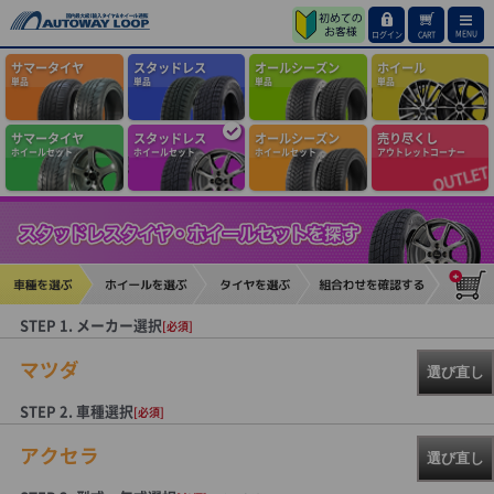
MENU
ログイン
CART
サマータイヤ
スタッドレス
オールシーズン
ホイール
単品
単品
単品
単品
サマータイヤ
スタッドレス
オールシーズン
売り尽くし
ホイールセット
ホイールセット
ホイールセット
アウトレットコーナー
STEP 1. メーカー選択
[必須]
マツダ
選び直し
STEP 2. 車種選択
[必須]
アクセラ
選び直し