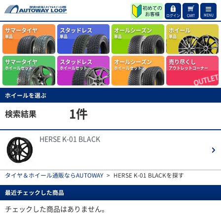
MENU
ログイン
CART
サマータイヤ
スタッドレス
オールシーズン
ホイール
単品
単品
単品
単品
サマータイヤ
スタッドレス
オールシーズン
売り尽くし
ホイールセット
ホイールセット
ホイールセット
アウトレットコーナー
ホイールを選ぶ
1
件
検索結果
HERSE K-01 BLACK
タイヤ＆ホイール通販ならAUTOWAY
>
HERSE K-01 BLACKを探す
最近チェックした商品
チェックした商品はありません。