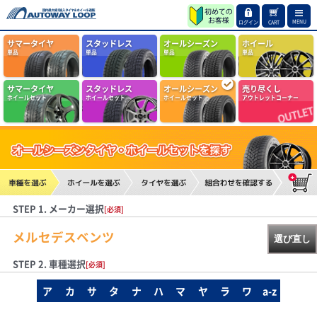
MENU
ログイン
CART
サマータイヤ
スタッドレス
オールシーズン
ホイール
単品
単品
単品
単品
サマータイヤ
スタッドレス
オールシーズン
売り尽くし
ホイールセット
ホイールセット
ホイールセット
アウトレットコーナー
STEP 1. メーカー選択
[必須]
メルセデスベンツ
選び直し
STEP 2. 車種選択
[必須]
ア
カ
サ
タ
ナ
ハ
マ
ヤ
ラ
ワ
a-z