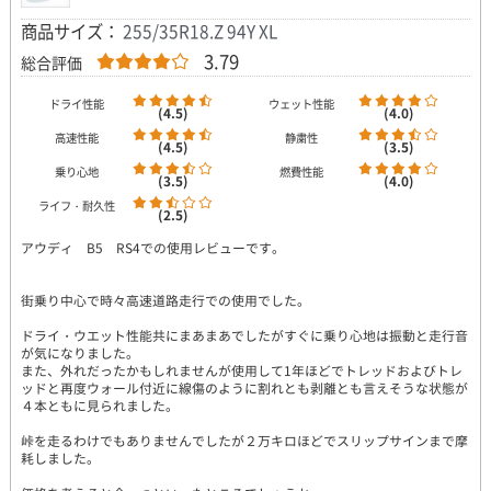
商品サイズ：
255/35R18.Z 94Y XL
3.79
総合評価
ドライ性能
ウェット性能
(4.5)
(4.0)
高速性能
静粛性
(4.5)
(3.5)
乗り心地
燃費性能
(3.5)
(4.0)
ライフ・耐久性
(2.5)
アウディ B5 RS4での使用レビューです。
街乗り中心で時々高速道路走行での使用でした。
ドライ・ウエット性能共にまあまあでしたがすぐに乗り心地は振動と走行音
が気になりました。
また、外れだったかもしれませんが使用して1年ほどでトレッドおよびトレ
ッドと再度ウォール付近に線傷のように割れとも剥離とも言えそうな状態が
４本ともに見られました。
峠を走るわけでもありませんでしたが２万キロほどでスリップサインまで摩
耗しました。