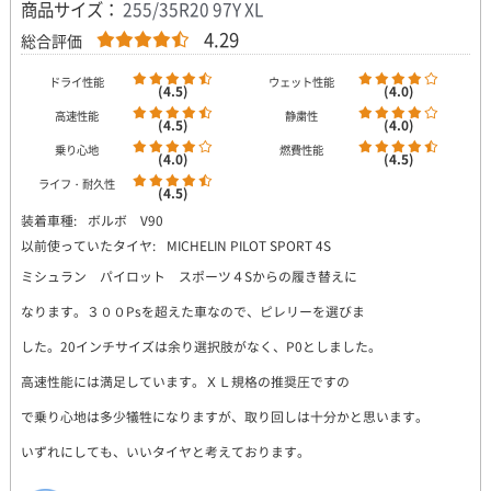
商品サイズ：
255/35R20 97Y XL
4.29
総合評価
ドライ性能
ウェット性能
(4.5)
(4.0)
高速性能
静粛性
(4.5)
(4.0)
乗り心地
燃費性能
(4.0)
(4.5)
ライフ・耐久性
(4.5)
装着車種:
ボルボ V90
以前使っていたタイヤ:
MICHELIN PILOT SPORT 4S
ミシュラン パイロット スポーツ４Sからの履き替えに
なります。３００Psを超えた車なので、ピレリーを選びま
した。20インチサイズは余り選択肢がなく、P0としました。
高速性能には満足しています。ＸＬ規格の推奨圧ですの
で乗り心地は多少犠牲になりますが、取り回しは十分かと思います。
いずれにしても、いいタイヤと考えております。