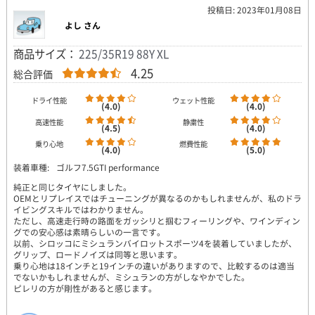
投稿日: 2023年01月08日
よし さん
商品サイズ：
225/35R19 88Y XL
4.25
総合評価
ドライ性能
ウェット性能
(4.0)
(4.0)
高速性能
静粛性
(4.5)
(4.0)
乗り心地
燃費性能
(4.0)
(5.0)
装着車種:
ゴルフ7.5GTI performance
純正と同じタイヤにしました。
OEMとリプレイスではチューニングが異なるのかもしれませんが、私のドラ
イビングスキルではわかりません。
ただし、高速走行時の路面をガッシリと掴むフィーリングや、ワインディン
グでの安心感は素晴らしいの一言です。
以前、シロッコにミシュランバイロットスポーツ4を装着していましたが、
グリップ、ロードノイズは同等と思います。
乗り心地は18インチと19インチの違いがありますので、比較するのは適当
でないかもしれませんが、ミシュランの方がしなやかでした。
ピレリの方が剛性があると感じます。