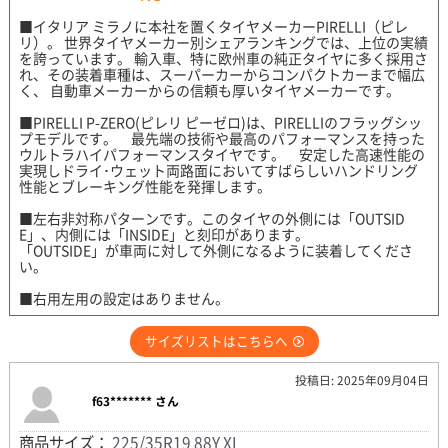
■イタリア ミラノに本社を置くタイヤメーカーPIRELLI（ピレ
リ）。 世界タイヤメーカー別シェアランキングでは、上位の実績
を誇っています。 輸入車、特に欧州車の純正タイヤに多く採用さ
れ、その装着車種は、スーパーカーからコンパクトカーまで幅広
く、 自動車メーカーからの信頼も厚いタイヤメーカーです。
■PIRELLI P-ZERO(ピレリ ピーゼロ)は、PIRELLIのフラッグシッ
プモデルです。 最先端の技術や最高のパフォーマンスを持った
ウルトラハイパフォーマンスタイヤです。 安定した高速性能の
実現しドライ･ウェット両路面においてすばらしいハンドリング
性能とブレーキング性能を発揮します。
■左右非対称パターンです。このタイヤの外側には「OUTSID
E」、内側には「INSIDE」と刻印があります。
「OUTSIDE」が車両に対して外側になるように装着してくださ
い。
■右用左用の設定はありません。
サイズリストはこちらへ
投稿日: 2025年09月04日
f63******* さん
商品サイズ：
225/35R19 88Y XL