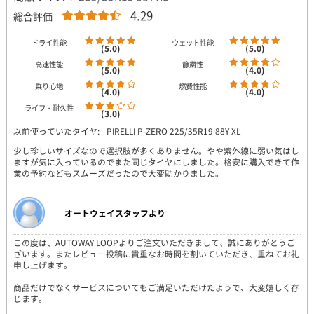
4.29
総合評価
ドライ性能
ウェット性能
(5.0)
(5.0)
高速性能
静粛性
(5.0)
(4.0)
乗り心地
燃費性能
(4.0)
(4.0)
ライフ・耐久性
(3.0)
以前使っていたタイヤ:
PIRELLI P-ZERO 225/35R19 88Y XL
少し珍しいサイズなので選択肢が多くありません。やや紫外線に弱い気はし
ますが気に入っているのでまた同じタイヤにしました。格安に購入できて作
業の予約などもスムーズだったので大変助かりました。
オートウェイスタッフより
この度は、AUTOWAY LOOPよりご注文いただきまして、誠にありがとうご
ざいます。またレビュー投稿に貴重なお時間を割いていただき、重ねてお礼
申し上げます。
商品だけでなくサービスについてもご満足いただけたようで、大変嬉しく存
じます。