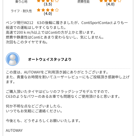
乗り心地
燃費性能
(3.5)
(4.0)
ライフ・耐久性
(4.0)
ベンツ現行W212 63の後輪に履きましたが、ContiSportContact よりも一
般道での運転はしやすくなりました。
高速で200ｋm/h以上ではContiの方が上かと思います。
燃費や静粛性はContiとあまり変わらないし、気にしません。
次回もこのタイヤですね。
オートウェイスタッフより
この度は、AUTOWAYをご利用頂き誠にありがとうございます。
また、貴重なお時間を割いてユーザーレビューにもご投稿頂き感謝申し上げ
ます。
ご購入頂いたタイヤはピレリのフラッグシップモデルですので、
C63のようなパワーのあるお車でも問題なくご使用頂けると思います。
何か不明な点などございましたら、
いつでもお気軽にご連絡ください。
今後とも、どうぞよろしくお願いいたします。
AUTOWAY