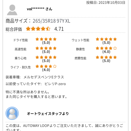
投稿日: 2023年10月03日
vol******* さん
商品サイズ：
265/35R18 97Y XL
4.71
総合評価
ドライ性能
ウェット性能
(5.0)
(5.0)
高速性能
静粛性
(5.0)
(4.0)
乗り心地
燃費性能
(5.0)
(5.0)
ライフ・耐久性
(4.0)
装着車種:
メルセデスベンツEクラス
以前使っていたタイヤ:
ピレリP-zero
特に不満な所はありません。
また同じタイヤを購入すると思います。
オートウェイスタッフより
この度は、AUTOWAY LOOPよりご注文いただきまして、誠にありがとうご
ざいます。