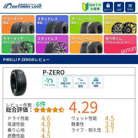
MENU
ログイン
CART
サマータイヤ
スタッドレス
オールシーズン
ホイール
単品
単品
単品
単品
サマータイヤ
スタッドレス
オールシーズン
売り尽くし
ホイールセット
ホイールセット
ホイールセット
アウトレットコーナー
PIRELLI P-ZEROのレビュー
P-ZERO
4.29
6件
レビュー件数：
総合評価：
4.6
4.5
ドライ性能
ウェット性能
4.8
3.8
高速性能
静粛性
4.1
3.7
乗り心地
ライフ・耐久性
4.5
燃費性能