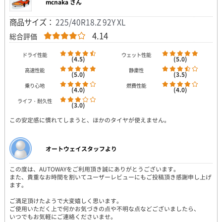
mcnaka さん
商品サイズ：
225/40R18.Z 92Y XL
4.14
総合評価
ドライ性能
ウェット性能
(4.5)
(5.0)
高速性能
静粛性
(5.0)
(3.5)
乗り心地
燃費性能
(4.0)
(4.0)
ライフ・耐久性
(3.0)
この安定感に慣れてしまうと、ほかのタイヤが使えません。
オートウェイスタッフより
この度は、AUTOWAYをご利用頂き誠にありがとうございます。
また、貴重なお時間を割いてユーザーレビューにもご投稿頂き感謝申し上げ
ます。
ご満足頂けたようで大変嬉しく思います。
ご使用いただく上で何かお気づきの点や不明な点などございましたら、
いつでもお気軽にご連絡くださいませ。