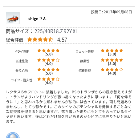
投稿日: 2017年09月08日
shige さん
商品サイズ：
225/40R18.Z 92Y XL
4.57
総合評価
ドライ性能
ウェット性能
(5.0)
(5.0)
高速性能
静粛性
(4.0)
(5.0)
乗り心地
燃費性能
(5.0)
(4.0)
ライフ・耐久性
(4.0)
レクサスISのフロントに装着しました。BSのトランザからの履き替えですが
、トランザよりハンドリングが扱い易くなったように思います。「何を偉そ
うに！」と思われるかも知れませんが私的には合っています。雨も問題あり
ませんし、とても静かです。このタイヤのポテンシャルを発揮することなく
次期交換を迎えると思いますが、落ち着いた走りにもとても合っているタイ
ヤだと思います。後はどれだけ耐久性があるのかシビアに見守りたいと思い
ます。