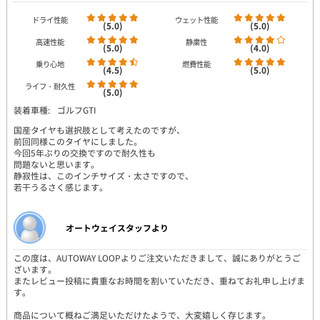
ドライ性能
ウェット性能
(5.0)
(5.0)
高速性能
静粛性
(5.0)
(4.0)
乗り心地
燃費性能
(4.5)
(5.0)
ライフ・耐久性
(5.0)
装着車種:
ゴルフGTI
国産タイヤも選択肢として考えたのですが、
前回同様このタイヤにしました。
今回5年ぶりの交換ですので耐久性も
問題ないと思います。
静寂性は、このインチサイズ・太さですので、
若干うるさく感じます。
オートウェイスタッフより
この度は、AUTOWAY LOOPよりご注文いただきまして、誠にありがとうご
ざいます。
またレビュー投稿に貴重なお時間を割いていただき、重ねてお礼申し上げま
す。
商品について概ねご満足いただけたようで、大変嬉しく存じます。