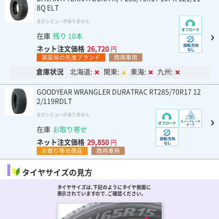
8Q ELT
まだレビューがありません
在庫
残り 10本
ネット注文価格
26,720
円
英国発の先進ブランド
商用車用
倉庫状況
北海道:
関東:
東海:
九州:
GOODYEAR WRANGLER DURATRAC RT285/70R17 12
2/119RDLT
まだレビューがありません
在庫
お取り寄せ
ネット注文価格
29,850
円
お取り寄せ商品
商用車用
タイヤサイズの見方
タイヤサイズは､下記のようにタイヤ側面に
表示されていますので､ご確認ください。