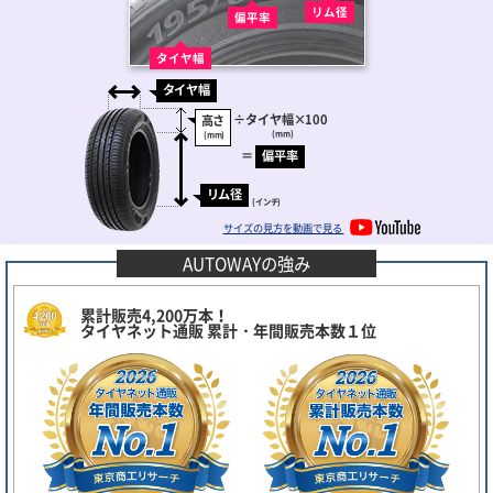
リム径
偏平率
タイヤ幅
タイヤ幅
÷
タイヤ幅
×100
高さ
(mm)
(mm)
＝
偏平率
リム径
(インチ)
サイズの見方を動画で見る
AUTOWAYの強み
累計販売4,200万本！
タイヤネット通販 累計・年間販売本数１位