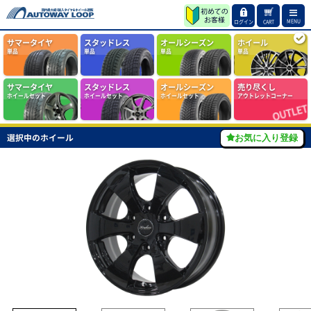
MENU
ログイン
CART
サマータイヤ
スタッドレス
オールシーズン
ホイール
単品
単品
単品
単品
サマータイヤ
スタッドレス
オールシーズン
売り尽くし
ホイールセット
ホイールセット
ホイールセット
アウトレットコーナー
選択中のホイール
お気に入り登録