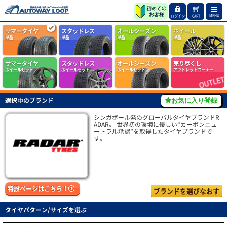
MENU
ログイン
CART
サマータイヤ
スタッドレス
オールシーズン
ホイール
単品
単品
単品
単品
サマータイヤ
スタッドレス
オールシーズン
売り尽くし
ホイールセット
ホイールセット
ホイールセット
アウトレットコーナー
選択中のブランド
お気に入り登録
シンガポール発のグローバルタイヤブランドR
ADAR。 世界初の環境に優しい“カーボンニュ
ートラル承認”を取得したタイヤブランドで
す。
特設ページはこちら！
ブランドを選びなおす
タイヤパターン/サイズを選ぶ