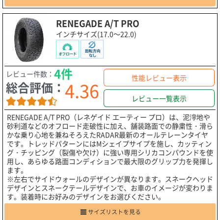
RENEGADE A/T PRO
インチサイズ(17.0～22.0)
4件
レビュー件数：
性能レビュー表示
4.36
総合評価：
レビュー一覧表示
RENEGADE A/T PRO（レネゲイド エーティー プロ）は、泥濘地や
砂利道などのオフロード走破性に加え、舗装路面での静粛性・滑ら
かな乗り心地を兼ねそろえたRADAR最新のオールテレーンタイヤ
です。トレッドパターンにはMシェイプサイプを施し、カッティン
グ・チッピング（裂傷や欠け）に強い専用シリカコンパウンドを使
用し、あらゆる路面コンディションで最大限のグリップ力を発揮し
ます。
※左右でサイドウォールのデザインが異なります。スネークヘッド
デザインとスネークテールデザインで、お車のイメージが変わりま
す。装着時にお好みのデザインをお選びください。
サイズリストを見る