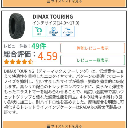
サイズリストを見る
DIMAX TOURING
インチサイズ(14.0～17.0)
49件
レビュー件数：
性能レビュー表示
4.59
総合評価：
レビュー一覧表示
DIMAX TOURING（ディーマックス ツーリング）は、低燃費性に加
えて快適性を重視したエコタイヤです。パターンの最適化でロード
ノイズを抑制し、狙いすましたサイプが衝撃・振動を効果的に吸収
します。高シリカ配合のトレッドコンパウンドに、柔らかく弾性を
もったエラストマーを組み合わせることで、幅広い温度帯で高いウ
ェットグリップと優れた燃費性能を両立。4本の縦溝は水離れの良
い形状に加工し、耐ハイドロ性を高めました。摩耗度合を明瞭に可
視化するトレッドライフインジケーターはRADARの新世代製品の
証です。
サイズリストを見る