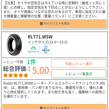
【注意】タイヤの空気圧は冷えている時に定期的（最低 1 ヶ月に 1
度）に点検し、指定空気圧を下回ることがないようにして下さい。
また、タイヤ損傷につながる恐れがあるので、車両に指定された最
大積載量と積載物の位置（重量バランス）にご注意ください。
サイズリストを見る
RLT71.WSW
インチサイズ(14.0～15.0)
1件
レビュー件数：
性能レビュー表示
5.00
総合評価：
レビュー一覧表示
Radar RLT71.WSW(レーダー アールエルティーナナジュウイチ.WS
W) は、商用車・バン用でありながら、静粛性が高く、優れた乗
り心地を提供してくれます。また耐久性も高く、偏摩耗への耐性に
も優れています。
サイズリストを見る