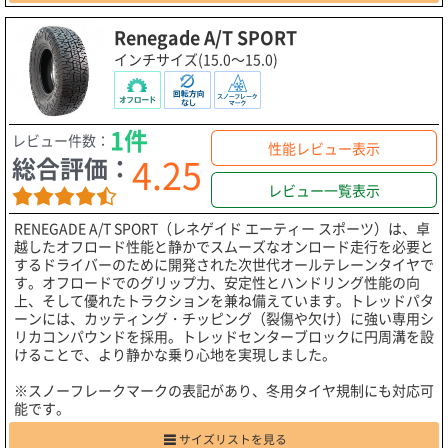
Renegade A/T SPORT
インチサイズ(15.0～15.0)
1件
レビュー件数：
性能レビュー表示
4.25
総合評価：
レビュー一覧表示
RENEGADE A/T SPORT（レネゲイド エーティー スポーツ）は、卓
越したオフロード性能と静かでスムーズなオンロード走行を必要と
するドライバーのために開発された次世代オールテレーンタイヤで
す。オフロードでのグリップ力、安定性とハンドリング性能の向
上、そして優れたトラクションを兼ね備えています。トレッドパタ
ーンには、カッティング・チッピング（裂傷や欠け）に強い専用シ
リカコンパウンドを採用。トレッドセンターブロックに円周溝を設
けることで、より静かな乗り心地を実現しました。
※スノーフレークマークの表記があり、冬用タイヤ規制にも対応可
能です。
サイズリストを見る