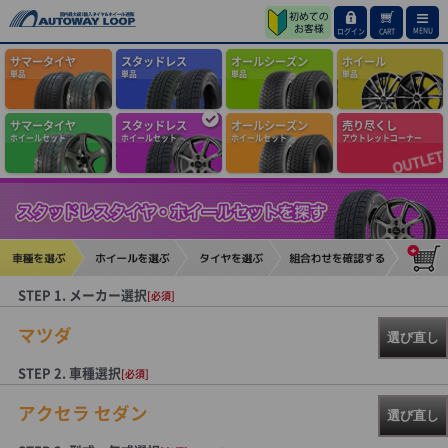
MENU
ログイン
CART
サマータイヤ
スタッドレス
オールシーズン
ホイール
単品
単品
単品
単品
サマータイヤ
スタッドレス
オールシーズン
売り尽くし
ホイールセット
ホイールセット
ホイールセット
アウトレットコーナー
STEP 1. メーカー選択
[必須]
マツダ
選び直し
STEP 2. 車種選択
[必須]
アクセラ セダン
選び直し