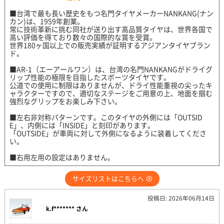
■台湾で最も長い歴史をもつ名門タイヤメーカーNANKANG(ナン
カン)は、1959年創業。
常に技術革新に挑む同社が送り出す高品質タイヤは、世界各国で
高い評価を得ており数々の国際的な賞を受賞。
世界180ヶ国以上での販売実績が証明するアジアンタイヤブラン
ド。
■AR-1（エーアールワン）は、台湾の名門NANKANGがドライグ
リップ性能の極限を目指したスポーツタイヤです。
公道での使用に制限はありませんが、ドライ性能重視の尖ったキ
ャラクターですので、適切なステージをご用意の上、地面を掴む
強烈なグリップをお楽しみ下さい。
■左右非対称パターンです。このタイヤの外側には「OUTSID
E」、内側には「INSIDE」と刻印があります。
「OUTSIDE」が車両に対して外側になるように装着してくださ
い。
■右用左用の設定はありません。
サイズリストはこちらへ
投稿日: 2026年06月14日
k.f******* さん