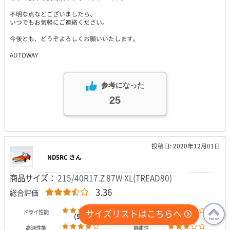
不明な点などございましたら、
いつでもお気軽にご連絡ください。
今後とも、どうぞよろしくお願いいたします。
AUTOWAY
参考になった
25
投稿日: 2020年12月01日
ND5RC さん
商品サイズ：
215/40R17.Z 87W XL(TREAD80)
3.36
総合評価
サイズリストはこちらへ
ドライ性能
ウェット性能
(5.0)
(4.0)
PAGE
高速性能
静粛性