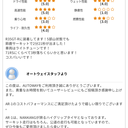
ドライ性能
ウェット性能
(5.0)
(4.0)
高速性能
静粛性
(5.0)
(1.0)
乗り心地
燃費性能
(3.0)
(3.0)
ライフ・耐久性
(4.0)
R35GT-Rに装着してます！5部山状態でも
鈴鹿サーキットで2分21秒が出ました！
車両はライトチューンです！
71RSにくらべて3秒落ちくらいかと思います！
コスパいいです！
オートウェイスタッフより
この度は、AUTOWAYをご利用頂き誠にありがとうございます。
また、貴重なお時間を割いてユーザーレビューにもご投稿頂き感謝申し上げ
ます。
AR-1のコストパフォーマンスにご満足頂けたようで嬉しい限りでございます
。
AR-1は、NANKANGが誇るハイグリップタイヤとなっております。
サーキット走行はもちろん、公道の走行も可能となっていますので、
ぜひ今後もご愛用頂けましたら幸いです。