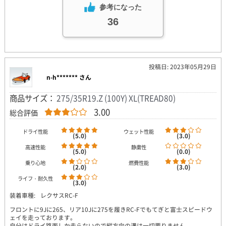
参考になった
36
投稿日: 2023年05月29日
n-h******* さん
商品サイズ：
275/35R19.Z (100Y) XL(TREAD80)
3.00
総合評価
ドライ性能
ウェット性能
(5.0)
(3.0)
高速性能
静粛性
(5.0)
(0.0)
乗り心地
燃費性能
(2.0)
(3.0)
ライフ・耐久性
(3.0)
装着車種:
レクサスRC-F
フロントに9Jに265、リア10Jに275を履きRC-Fでもてぎと富士スピードウ
ェイを走っております。
自分はドライ路面しか走らないので縦方向の溝は一切要りません。