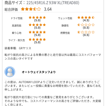
商品サイズ：
225/45R16.Z 93W XL(TREAD80)
3.64
総合評価
ドライ性能
ウェット性能
(5.0)
(4.5)
高速性能
静粛性
(5.0)
(0.5)
乗り心地
燃費性能
(5.0)
(0.5)
ライフ・耐久性
(5.0)
装着車種:
GRヤリス
転がり抵抗の高さによる年費の悪さと走行音以外は最高にコストパフォーマ
ンスの高いタイヤです
オートウェイスタッフより
この度は、AUTOWAY LOOPよりご注文いただきまして、誠にありがとうご
ざいます。またレビュー投稿に貴重なお時間を割いていただき、重ねてお礼
申し上げます。
転がり抵抗や走行音についての貴重なご意見をありがとうございます。
そのような中でも、コストパフォーマンスの高さをご評価いただき、大変嬉
しく存じます。