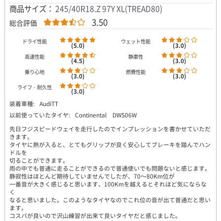
商品サイズ：
245/40R18.Z 97Y XL(TREAD80)
3.50
総合評価
ドライ性能
ウェット性能
(5.0)
(3.0)
高速性能
静粛性
(4.5)
(3.0)
乗り心地
燃費性能
(3.0)
(3.0)
ライフ・耐久性
(3.0)
装着車種:
AudiTT
以前使っていたタイヤ:
Continental DWS06W
先日フジスピードウェイを走行したのでインプレッションを書かせていただ
きます。
タイヤに熱が入ると、とてもグリップが良く安心してブレーキを踏んでハン
ドルを
切ることができます。
雨の中でも普通に走ることができるので普通使いでも問題ないと感じます。
静寂性はほとんど期待していませんでしたが、70～80Km位が
一番音が大きく感じると思います、100Kmを越えるとそれほど気にならな
く
なると思いました。このようなタイヤなのでこれ位の音が出て普通だと思い
ます。
コスパが良いので沢山練習が出来て良いタイヤだと感じました。