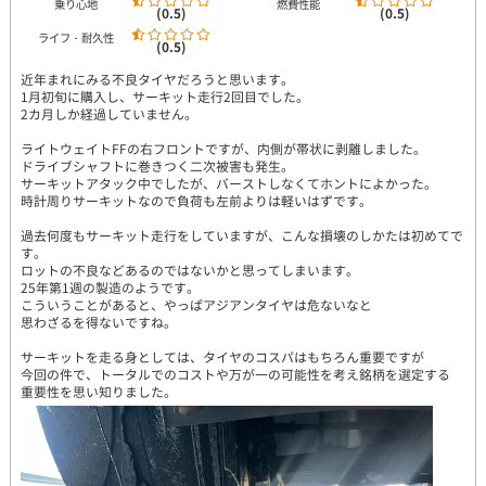
乗り心地
燃費性能
(0.5)
(0.5)
ライフ・耐久性
(0.5)
近年まれにみる不良タイヤだろうと思います。
1月初旬に購入し、サーキット走行2回目でした。
2カ月しか経過していません。
ライトウェイトFFの右フロントですが、内側が帯状に剥離しました。
ドライブシャフトに巻きつく二次被害も発生。
サーキットアタック中でしたが、バーストしなくてホントによかった。
時計周りサーキットなので負荷も左前よりは軽いはずです。
過去何度もサーキット走行をしていますが、こんな損壊のしかたは初めてで
す。
ロットの不良などあるのではないかと思ってしまいます。
25年第1週の製造のようです。
こういうことがあると、やっぱアジアンタイヤは危ないなと
思わざるを得ないですね。
サーキットを走る身としては、タイヤのコスパはもちろん重要ですが
今回の件で、トータルでのコストや万が一の可能性を考え銘柄を選定する
重要性を思い知りました。