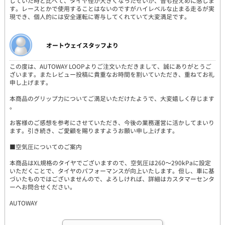
していた時と比べて、タイヤ径が大きくなったせいか、音も控えめに感じま
す。レースとかで使用することはないのですがハイレベルな止まる走るが実
現でき、個人的には安全運転に寄与してくれていて大変満足です。
オートウェイスタッフより
この度は、AUTOWAY LOOPよりご注文いただきまして、誠にありがとうご
ざいます。またレビュー投稿に貴重なお時間を割いていただき、重ねてお礼
申し上げます。
本商品のグリップ力についてご満足いただけたようで、大変嬉しく存じます
。
お客様のご感想を参考にさせていただき、今後の業務運営に活かしてまいり
ます。引き続き、ご愛顧を賜りますようお願い申し上げます。
■空気圧についてのご案内
本商品はXL規格のタイヤでございますので、空気圧は260～290kPaに設定
いただくことで、タイヤのパフォーマンスが向上いたします。但し、車に基
づいたものではございませんので、よろしければ、詳細はカスタマーセンタ
ーへお問合せください。
AUTOWAY