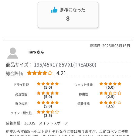
参考になった
8
投稿日: 2025年03月16日
Taro さん
商品サイズ：
195/45R17 85V XL(TREAD80)
4.21
総合評価
ドライ性能
ウェット性能
(5.0)
(5.0)
高速性能
静粛性
(5.0)
(2.5)
乗り心地
燃費性能
(5.0)
(3.5)
ライフ・耐久性
(3.5)
装着車種:
ZC33S スイフトスポーツ
相変わらず60km/h以上だとそれなりに音は鳴りますが、以前コペンに使用