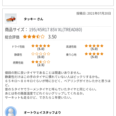
投稿日: 2021年07月20日
タッキー さん
商品サイズ：
195/45R17 85V XL(TREAD80)
3.50
総合評価
ドライ性能
高速性能
(5.0)
(5.0)
静粛性
乗り心地
(0.0)
(5.0)
燃費性能
(2.5)
値段の割に良いタイヤであることは間違いありません。
静粛性だけはこの手のタイヤに慣れていない人はビックリするかも。
６５キロ～８０キロぐらいが特にひどく、ベアリングがイカレたかと思うほ
ど。
昔のＳタイヤでラーメンタイヤと呼んでいたタイヤと同じぐらい。
あとは冬の路面温度でどれぐらいグリップしてくれるか。
サーキットも走るけど、できたら１年使いたい。
オートウェイスタッフより