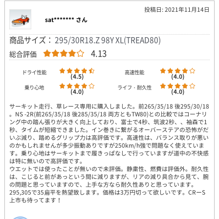
投稿日: 2021年11月14日
sat******* さん
商品サイズ：
295/30R18.Z 98Y XL(TREAD80)
4.13
総合評価
ドライ性能
高速性能
(4.5)
(4.0)
乗り心地
ライフ・耐久性
(4.0)
(4.0)
サーキット走行、草レース専用に購入しました。前265/35/18 後295/30/18
。NS -2R(前265/35/18 後285/35/18 両方ともTW80)との比較ではコーナリ
ング中の踏ん張りが大きく向上しており、富士で4秒、筑波2秒、、袖森で1
秒、タイムが短縮できました。イン巻きに繋がるオーバーステアの恐怖がだ
いぶ減り、踏めるグリップ力は高評価です。高速性は、バランス取りが悪い
のかもしれませんが多少振動ありですが250km/h強で問題なく使えていま
す。乗り心地はサーキットまで履きっぱなしで行っていますが道中の不快感
は特に無いので高評価です。
ウエットでは使ったことが無いので未評価。静粛性、燃費は評価外。耐久性
は、こじると前があっという間に減りますが、リアの減り具合から見て、腕
の問題と思っていますので、上手な方なら耐久性ありと思っています。
295,305で35扁平を熱望致します。価格は3万円切って欲しいです。CRーS
上市も待ってます！