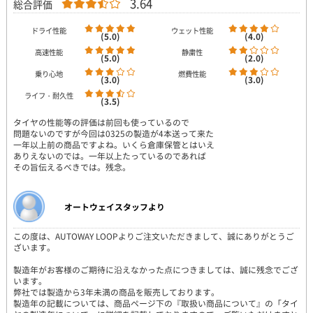
3.64
総合評価
ドライ性能
ウェット性能
(5.0)
(4.0)
高速性能
静粛性
(5.0)
(2.0)
乗り心地
燃費性能
(3.0)
(3.0)
ライフ・耐久性
(3.5)
タイヤの性能等の評価は前回も使っているので
問題ないのですが今回は0325の製造が4本送って来た
一年以上前の商品ですよね。いくら倉庫保管とはいえ
ありえないのでは。一年以上たっているのであれば
その旨伝えるべきでは。残念。
オートウェイスタッフより
この度は、AUTOWAY LOOPよりご注文いただきまして、誠にありがとうご
ざいます。
製造年がお客様のご期待に沿えなかった点につきましては、誠に残念でござ
います。
弊社では製造から3年未満の商品を販売しております。
製造年の記載については、商品ページ下の『取扱い商品について』の「タイ