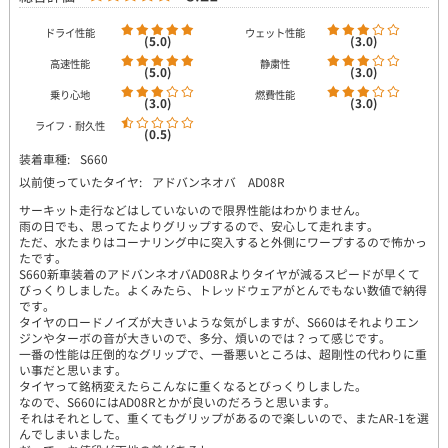
ドライ性能
ウェット性能
(5.0)
(3.0)
高速性能
静粛性
(5.0)
(3.0)
乗り心地
燃費性能
(3.0)
(3.0)
ライフ・耐久性
(0.5)
装着車種:
S660
以前使っていたタイヤ:
アドバンネオバ AD08R
サーキット走行などはしていないので限界性能はわかりません。
雨の日でも、思ってたよりグリップするので、安心して走れます。
ただ、水たまりはコーナリング中に突入すると外側にワープするので怖かっ
たです。
S660新車装着のアドバンネオバAD08Rよりタイヤが減るスピードが早くて
びっくりしました。よくみたら、トレッドウェアがとんでもない数値で納得
です。
タイヤのロードノイズが大きいような気がしますが、S660はそれよりエン
ジンやターボの音が大きいので、多分、煩いのでは？って感じです。
一番の性能は圧倒的なグリップで、一番悪いところは、超剛性の代わりに重
い事だと思います。
タイヤって銘柄変えたらこんなに重くなるとびっくりしました。
なので、S660にはAD08Rとかが良いのだろうと思います。
それはそれとして、重くてもグリップがあるので楽しいので、またAR-1を選
んでしまいました。