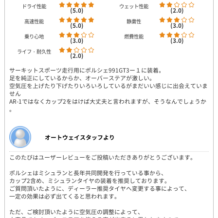
ドライ性能
ウェット性能
(5.0)
(2.0)
高速性能
静粛性
(5.0)
(3.0)
乗り心地
燃費性能
(3.0)
(3.0)
ライフ・耐久性
(2.0)
サーキットスポーツ走行用にポルシェ991GT3ー１に装着。
足を純正にしているからか、オーバーステアが激しい。
空気圧を上げたり下げたりいろいろしているがまだいい感じに出会えていま
せん
AR-1ではなくカップ2をはけば大丈夫と言われますが、そうなんでしょうか
。
オートウェイスタッフより
このたびはユーザーレビューをご投稿いただきありがとうございます。
ポルシェはミシュランと長年共同開発を行っている事から、
カップ2含め、ミシュランタイヤの装着を推奨しております。
ご質問頂いたように、ディーラー推奨タイヤへ変更する事によって、
一定の効果は必ず出てくると思われます。
ただ、ご検討頂いたように空気圧の調整によって、