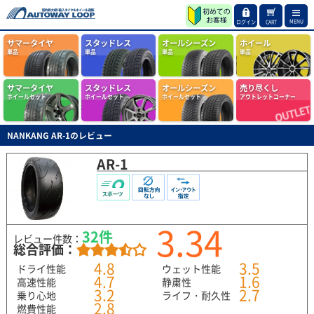
MENU
ログイン
CART
サマータイヤ
スタッドレス
オールシーズン
ホイール
単品
単品
単品
単品
サマータイヤ
スタッドレス
オールシーズン
売り尽くし
ホイールセット
ホイールセット
ホイールセット
アウトレットコーナー
NANKANG AR-1のレビュー
AR-1
3.34
32件
レビュー件数：
総合評価：
4.8
3.5
ドライ性能
ウェット性能
4.7
1.6
高速性能
静粛性
3.2
2.7
乗り心地
ライフ・耐久性
2.8
燃費性能