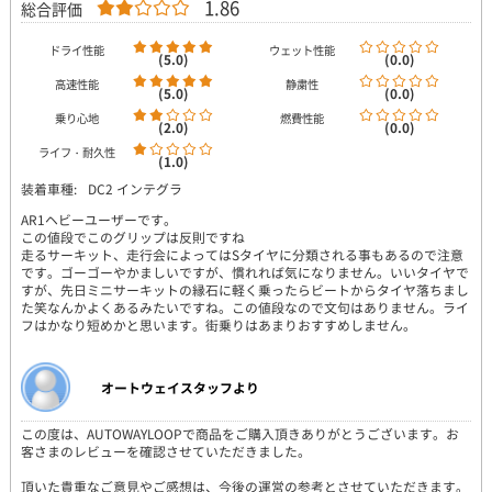
1.86
総合評価
ドライ性能
ウェット性能
(5.0)
(0.0)
高速性能
静粛性
(5.0)
(0.0)
乗り心地
燃費性能
(2.0)
(0.0)
ライフ・耐久性
(1.0)
装着車種:
DC2 インテグラ
AR1ヘビーユーザーです。
この値段でこのグリップは反則ですね
走るサーキット、走行会によってはSタイヤに分類される事もあるので注意
です。ゴーゴーやかましいですが、慣れれば気になりません。いいタイヤで
すが、先日ミニサーキットの縁石に軽く乗ったらビートからタイヤ落ちまし
た笑なんかよくあるみたいですね。この値段なので文句はありません。ライ
フはかなり短めかと思います。街乗りはあまりおすすめしません。
オートウェイスタッフより
この度は、AUTOWAYLOOPで商品をご購入頂きありがとうございます。お
客さまのレビューを確認させていただきました。
頂いた貴重なご意見やご感想は、今後の運営の参考とさせていただきます。