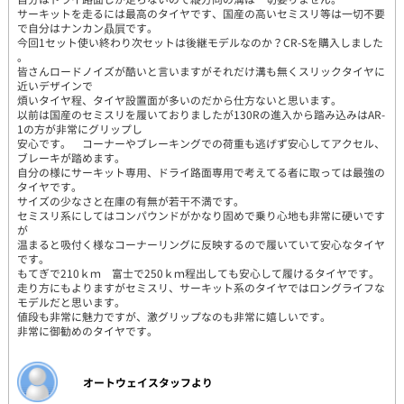
サーキットを走るには最高のタイヤです、国産の高いセミスリ等は一切不要
で自分はナンカン贔屓です。
今回1セット使い終わり次セットは後継モデルなのか？CR-Sを購入しました
。
皆さんロードノイズが酷いと言いますがそれだけ溝も無くスリックタイヤに
近いデザインで
煩いタイヤ程、タイヤ設置面が多いのだから仕方ないと思います。
以前は国産のセミスリを履いておりましたが130Rの進入から踏み込みはAR-
1の方が非常にグリップし
安心です。 コーナーやブレーキングでの荷重も逃げず安心してアクセル、
ブレーキが踏めます。
自分の様にサーキット専用、ドライ路面専用で考えてる者に取っては最強の
タイヤです。
サイズの少なさと在庫の有無が若干不満です。
セミスリ系にしてはコンパウンドがかなり固めで乗り心地も非常に硬いです
が
温まると吸付く様なコーナーリングに反映するので履いていて安心なタイヤ
です。
もてぎで210ｋｍ 富士で250ｋｍ程出しても安心して履けるタイヤです。
走り方にもよりますがセミスリ、サーキット系のタイヤではロングライフな
モデルだと思います。
値段も非常に魅力ですが、激グリップなのも非常に嬉しいです。
非常に御勧めのタイヤです。
オートウェイスタッフより