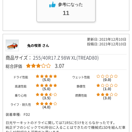
参考になった
11
更新日: 2023年12月10日
投稿日: 2023年12月10日
兔の喫茶 さん
商品サイズ：
255/40R17.Z 98W XL(TREAD80)
3.07
総合評価
ドライ性能
ウェット性能
(5.0)
(0.0)
高速性能
静粛性
(5.0)
(1.0)
乗り心地
燃費性能
(3.5)
(3.0)
ライフ・耐久性
(4.0)
装着車種:
FD2
日光サーキットのドライに関しては71RSに引けをとらなかったです。
純正デフのシビックで41秒台に入ることはできたので機械式LSDを組んだ車
なら40秒切りも可能だと思います。