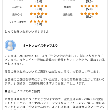
(5.0)
(5.0)
高速性能
静粛性
(5.0)
(5.0)
乗り心地
燃費性能
(5.0)
(5.0)
ライフ・耐久性
(5.0)
とっても乗り心地いいですですよ
オートウェイスタッフより
この度は、AUTOWAY LOOPよりご注文いただきまして、誠にありがとうご
ざいます。またレビュー投稿に貴重なお時間を割いていただき、重ねてお礼
申し上げます。
商品の乗り心地についてご満足いただけたようで、大変嬉しく存じます。
お客様のご感想を参考にさせていただき、今後の業務運営に活かしてまいり
ます。引き続き、ご愛顧を賜りますようお願い申し上げます。
■空気圧についてのご案内
本商品はXL規格のタイヤでございますので、空気圧は260～290kPaに設定
いただくことで、タイヤのパフォーマンスが向上いたします。但し、車に基
づいたものではございませんので、よろしければ、詳細はカスタマーセンタ