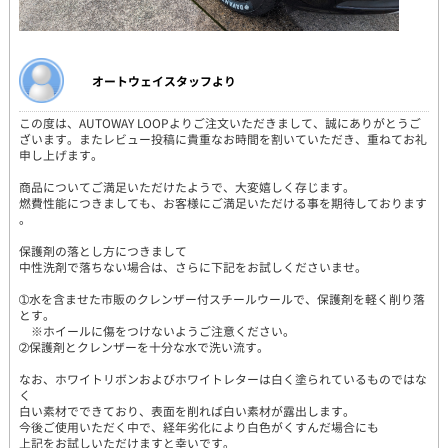
オートウェイスタッフより
この度は、AUTOWAY LOOPよりご注文いただきまして、誠にありがとうご
ざいます。またレビュー投稿に貴重なお時間を割いていただき、重ねてお礼
申し上げます。
商品についてご満足いただけたようで、大変嬉しく存じます。
燃費性能につきましても、お客様にご満足いただける事を期待しております
。
保護剤の落とし方につきまして
中性洗剤で落ちない場合は、さらに下記をお試しくださいませ。
➀水を含ませた市販のクレンザー付スチールウールで、保護剤を軽く削り落
とす。
※ホイールに傷をつけないようご注意ください。
➁保護剤とクレンザーを十分な水で洗い流す。
なお、ホワイトリボンおよびホワイトレターは白く塗られているものではな
く
白い素材でできており、表面を削れば白い素材が露出します。
今後ご使用いただく中で、経年劣化により白色がくすんだ場合にも
上記をお試しいただけますと幸いです。