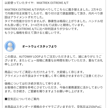
以前使っていたタイヤ:
MAXTREK EXTREME A/T
MAXTREK EXTREME A/Tが内片べりしてこちらに履き替えました。2万キロ
で内側が坊主状態でしたので、取り付け店で調査調整して頂き、内片べり原
因はアライメントずれでした。
タイヤの性能か分かりませんが、静粛性は格段に上がりました。ハンドル切
れも良い感じです。3〜4万キロもてば良いと期待しています。
MAXTREK EXTREME A/Tに比べ砂利詰まりが少ないです。
もう少し価格を抑えて頂けると嬉しいです。
オートウェイスタッフより
この度は、AUTOWAY LOOPよりご注文いただきまして、誠にありがとうご
ざいます。またレビュー投稿に貴重なお時間を割いていただき、重ねてお礼
申し上げます。
商品についてご満足いただけたようで、大変嬉しく存じます。
アライメントの不良はタイヤを著しく早く摩耗させますのでご注意ください
。
価格については引き続き努力して参ります。
お客様のご感想を参考にさせていただき、今後の業務運営に活かしてまいり
ます。引き続き、ご愛顧を賜りますようお願い申し上げます。
■空気圧についてのご案内
本商品はスタンダード規格のタイヤでございますので、空気圧は250kPaに