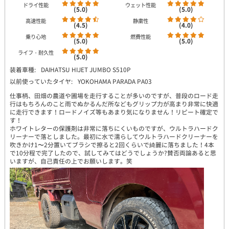
ドライ性能
ウェット性能
(5.0)
(5.0)
高速性能
静粛性
(4.5)
(4.0)
乗り心地
燃費性能
(5.0)
(5.0)
ライフ・耐久性
(5.0)
装着車種:
DAIHATSU HIJET JUMBO S510P
以前使っていたタイヤ:
YOKOHAMA PARADA PA03
仕事柄、田畑の農道や圃場を走行することが多いのですが、普段のロード走
行はもちろんのこと雨でぬかるんだ所などもグリップ力が高まり非常に快適
に走行できます！ロードノイズ等もあまり気になりません！リピート確定で
す！
ホワイトレターの保護剤は非常に落ちにくいものですが、ウルトラハードク
リーナーで落としました。最初に水で濡らしてウルトラハードクリーナーを
吹きかけ1〜2分置いてブラシで擦ると2回くらいで綺麗に落ちました！4本
で10分程で完了したので、試してみてはどうでしょうか?賛否両論あると思
いますが、自己責任の上でお願いします。笑