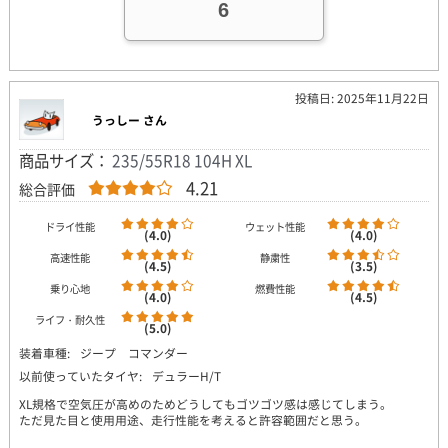
6
投稿日: 2025年11月22日
うっしー さん
商品サイズ：
235/55R18 104H XL
4.21
総合評価
ドライ性能
ウェット性能
(4.0)
(4.0)
高速性能
静粛性
(4.5)
(3.5)
乗り心地
燃費性能
(4.0)
(4.5)
ライフ・耐久性
(5.0)
装着車種:
ジープ コマンダー
以前使っていたタイヤ:
デュラーH/T
XL規格で空気圧が高めのためどうしてもゴツゴツ感は感じてしまう。
ただ見た目と使用用途、走行性能を考えると許容範囲だと思う。