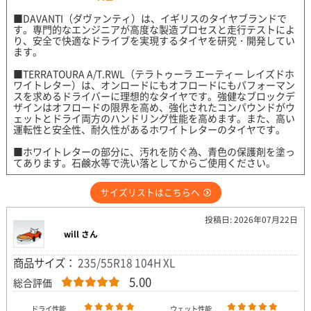
■DAVANTI（ダヴァンティ）は、イギリスのタイヤブランドで
す。専門的なエンジニアが高度な製造プロセスと走行テストによ
り、安全で快適なドライブを実現するタイヤを研究・開発してい
ます。
■TERRATOURA A/T.RWL（テラトゥーラ エーティー レイズドホ
ワイトレター）は、オンロードにもオフロードにもパフォーマン
スを求めるドライバーに理想的なタイヤです。強健なブロックデ
ザインはオフロードの限界を高め、強化されたコンパウンドがウ
ェットとドライ両方のハンドリング性能を高めます。また、高い
運転性と安全性、耐久性があるホワイトレターのタイヤです。
■ホワイトレターの部分に、汚れを防ぐ為、青色の保護剤を塗っ
てあります。石鹸水等で洗い落としてからご使用ください。
サイズリストはこちらへ
投稿日: 2026年07月22日
will さん
商品サイズ：
235/55R18 104H XL
5.00
総合評価
ドライ性能
ウェット性能