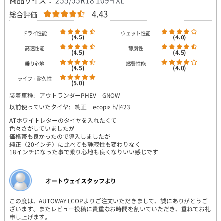
商品サイズ：
255/55R18 109H XL
4.43
総合評価
ドライ性能
ウェット性能
(4.5)
(4.0)
高速性能
静粛性
(4.5)
(4.5)
乗り心地
燃費性能
(4.5)
(4.0)
ライフ・耐久性
(5.0)
装着車種:
アウトランダーPHEV GNOW
以前使っていたタイヤ:
純正 ecopia h/l423
ATホワイトレターのタイヤを入れたくて
色々さがしていましたが
価格帯も良かったので導入しましたが
純正（20インチ）に比べても静寂性も変わりなく
18インチになった事で乗り心地も良くなりいい感じです
オートウェイスタッフより
この度は、AUTOWAY LOOPよりご注文いただきまして、誠にありがとうご
ざいます。またレビュー投稿に貴重なお時間を割いていただき、重ねてお礼
申し上げます。