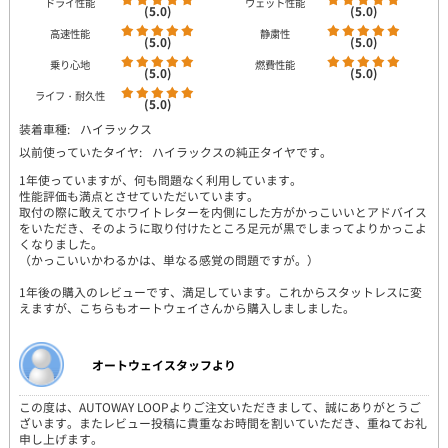
ドライ性能
ウェット性能
(5.0)
(5.0)
高速性能
静粛性
(5.0)
(5.0)
乗り心地
燃費性能
(5.0)
(5.0)
ライフ・耐久性
(5.0)
装着車種:
ハイラックス
以前使っていたタイヤ:
ハイラックスの純正タイヤです。
1年使っていますが、何も問題なく利用しています。
性能評価も満点とさせていただいています。
取付の際に敢えてホワイトレターを内側にした方がかっこいいとアドバイス
をいただき、そのように取り付けたところ足元が黒でしまってよりかっこよ
くなりました。
（かっこいいかわるかは、単なる感覚の問題ですが。）
1年後の購入のレビューです、満足しています。これからスタットレスに変
えますが、こちらもオートウェイさんから購入しましました。
オートウェイスタッフより
この度は、AUTOWAY LOOPよりご注文いただきまして、誠にありがとうご
ざいます。またレビュー投稿に貴重なお時間を割いていただき、重ねてお礼
申し上げます。