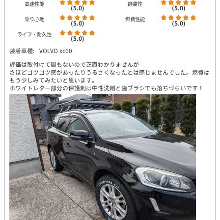
高速性能
静粛性
(5.0)
(5.0)
乗り心地
燃費性能
(5.0)
(5.0)
ライフ・耐久性
(5.0)
装着車種:
VOLVO xc60
評価は取付けて間もないので正直わかりませんが
さほどゴツゴツ感があったりうるさくなったとは感じませんでした。燃費は
もう少しみてみたいと思います。
ホワイトレター部分の保護剤は中性洗剤と歯ブラシでも落ちづらいです！