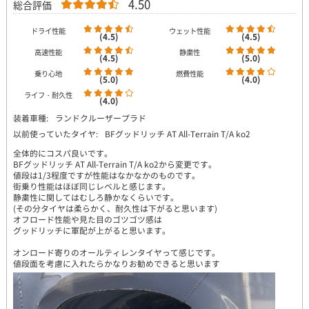
4.50
総合評価
ドライ性能
ウェット性能
(4.5)
(4.5)
高速性能
静粛性
(4.5)
(5.0)
乗り心地
燃費性能
(5.0)
(4.0)
ライフ・耐久性
(4.0)
装着車種:
ランドクルーザープラド
以前使っていたタイヤ:
BFグッドリッチ AT All-Terrain T/A ko2
全体的にコスパ良いです。
BFグッドリッチ AT All-Terrain T/A ko2から変更です。
値段は1/3程度ですが性能はなかなかのものです。
街乗り性能はほぼ同じレベルと感じます。
静粛性に関してはむしろ静かなくらいです。
(その分タイヤは柔らかく、耐久性は下がると思います)
オフロード性能や見た目のゴツゴツ感は
グッドリッチに軍配が上がると思います。
オンロード寄りのオールティレンタイヤって感じです。
値段面を考慮に入れたらかなりお勧めできると思います