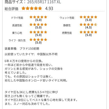
商品サイズ：
265/65R17 116T XL
4.93
総合評価
ドライ性能
ウェット性能
(5.0)
(5.0)
高速性能
静粛性
(5.0)
(4.5)
乗り心地
燃費性能
(5.0)
(5.0)
ライフ・耐久性
(5.0)
装着車種:
プラド150前期
以前使っていたタイヤ:
中国製以外不明
6年４万キロ使用からの交換。
一年ほど前から中低速で段差を拾い、
ガツンと来る感覚があり、ショックの交換を
考えていました。
でも、その原因はショックでは無く、
劣化した中国製のオンロード安いタイヤと判明。
タイヤ圧も3Kにし燃費も5.5⇒7位に伸び
突き上げも無くなってご機嫌です。
タイヤ圧2.8位にしてベストな乗り心地を探して見ます。
また、スノー対応も決めてでした。