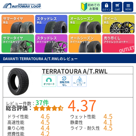
MENU
ログイン
CART
サマータイヤ
スタッドレス
オールシーズン
ホイール
単品
単品
単品
単品
サマータイヤ
スタッドレス
オールシーズン
売り尽くし
ホイールセット
ホイールセット
ホイールセット
アウトレットコーナー
DAVANTI TERRATOURA A/T.RWLのレビュー
TERRATOURA A/T.RWL
4.37
37件
レビュー件数：
総合評価：
4.6
4.5
ドライ性能
ウェット性能
4.5
4.1
高速性能
静粛性
4.4
4.5
乗り心地
ライフ・耐久性
4.2
燃費性能