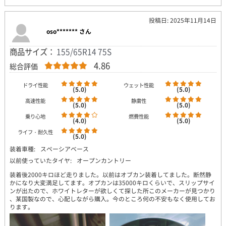
投稿日: 2025年11月14日
oso******* さん
商品サイズ：
155/65R14 75S
4.86
総合評価
ドライ性能
ウェット性能
(5.0)
(5.0)
高速性能
静粛性
(5.0)
(5.0)
乗り心地
燃費性能
(4.0)
(5.0)
ライフ・耐久性
(5.0)
装着車種:
スペーシアベース
以前使っていたタイヤ:
オープンカントリー
装着後2000キロほど走りました。以前はオブカン装着してました。断然静
かになり大変満足してます。オプカンは35000キロくらいで、スリップサイ
ンが出たので、ホワイトレターが欲しくて探した所このメーカーが見つかり
、某国製なので、心配しながら購入。今のところ何の不安もなく使用してお
ります。