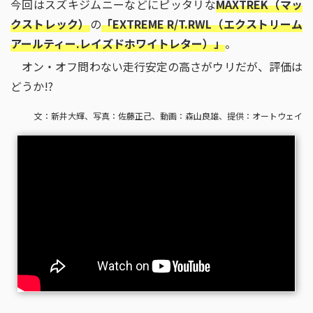
今回はスズキジムニーなどにピッタリな
MAXTREK（マッ
2022年
クストレック）
の
「EXTREME R/T.RWL（エクストリーム
Extra
スタッドレスタイヤ特集!
アールティー.レイズドホワイトレター）」
。
第5回
えっ、これアジアンタイヤなの!?
第4回
ジムニーにピッタリ!
オン・オフ問わない走行安定の高さがウリだが、評価は
第3回
ハイフライVS小川直也!
どうか!?
第2回
価格高騰時代の強い味方!!
文：新井大輝、写真：佐藤正己、動画：森山良雄、提供：オートウェイ
第1回
初めてのオートウェイに大満足!!