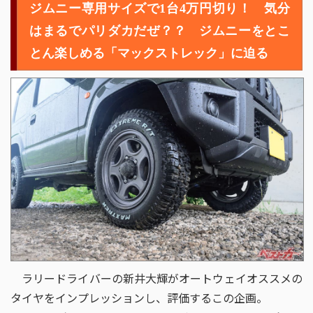
ジムニー専用サイズで1台4万円切り！ 気分
第3回
街とアウトドアの二刀流
第2回
コスパ以上の性能!
はまるでパリダカだぜ？？ ジムニーをとこ
第1回
長く×静か＝最強
とん楽しめる「マックストレック」に迫る
2024年
第4回
ジムニーのタフギア感アップ!
第3回
ハイエースの印象激変!!
第2回
「定峰峠」を駆け抜ける!!
第1回
最強レベルの神級コスパ!!
2023年
第7回
オールシーズンタイヤの実態!
第6回
新井大輝も驚くスタッドレス!
第5回
このイカついタイヤは何だ?!
第4回
夏だ！ジムニーだ！
第3回
EV・HV向けタイヤをチェック!
ラリードライバーの新井大輝がオートウェイオススメの
第2回
「榛名山」で新井大輝が舞う!!
タイヤをインプレッションし、評価するこの企画。
第1回
インドタイヤ「CEAT」とは!?