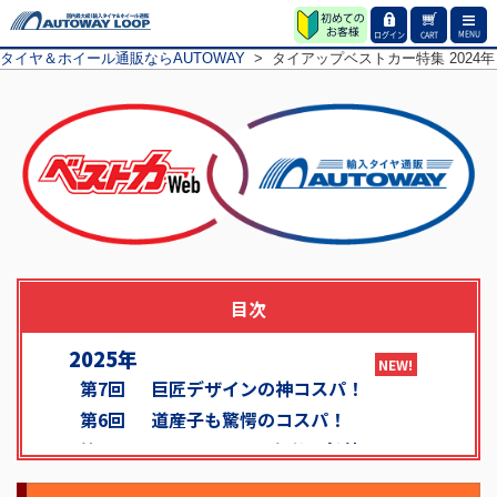
MENU
ログイン
CART
タイヤ＆ホイール通販ならAUTOWAY
>
タイアップベストカー特集 2024年 第
目次
2025年
第7回
巨匠デザインの神コスパ！
第6回
道産子も驚愕のコスパ！
第5回
BEST MATCH~価格・性能~
第4回
プレミアムかつ高コスパ！