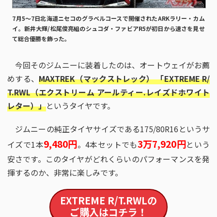
7月5〜7日北海道ニセコのグラベルコースで開催されたARKラリー・カム
イ。新井大輝/松尾俊亮組のシュコダ・ファビアR5が初日から速さを見せ
て総合優勝を飾った。
今回そのジムニーに装着したのは、オートウェイがお薦
めする、
MAXTREK（マックストレック） 「EXTREME R/
T.RWL（エクストリーム アールティー.レイズドホワイト
レター）」
というタイヤです。
ジムニーの純正タイヤサイズである175/80R16というサ
9,480円
3万7,920円
イズで1本
。4本セットでも
という
安さです。このタイヤがどれくらいのパフォーマンスを発
揮するのか、非常に楽しみです。
EXTREME R/T.RWL
の
ご購入はコチラ！