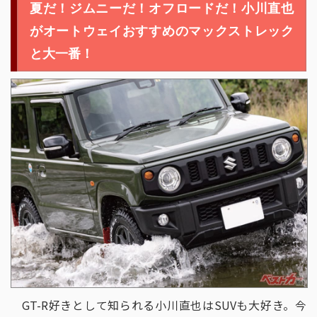
夏だ！ジムニーだ！オフロードだ！小川直也
第3回
街とアウトドアの二刀流
第2回
コスパ以上の性能!
がオートウェイおすすめのマックストレック
第1回
長く×静か＝最強
と大一番！
2024年
第4回
ジムニーのタフギア感アップ!
第3回
ハイエースの印象激変!!
第2回
「定峰峠」を駆け抜ける!!
第1回
最強レベルの神級コスパ!!
2023年
第7回
オールシーズンタイヤの実態!
第6回
新井大輝も驚くスタッドレス!
第5回
このイカついタイヤは何だ?!
第4回
夏だ！ジムニーだ！
第3回
EV・HV向けタイヤをチェック!
第2回
「榛名山」で新井大輝が舞う!!
第1回
インドタイヤ「CEAT」とは!?
GT-R好きとして知られる小川直也はSUVも大好き。今