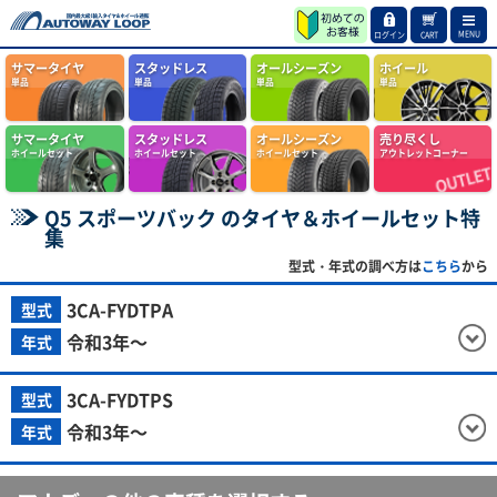
MENU
ログイン
CART
サマータイヤ
スタッドレス
オールシーズン
ホイール
単品
単品
単品
単品
サマータイヤ
スタッドレス
オールシーズン
売り尽くし
ホイールセット
ホイールセット
ホイールセット
アウトレットコーナー
Q5 スポーツバック のタイヤ＆ホイールセット特
集
型式・年式の調べ方は
こちら
から
3CA-FYDTPA
型式
令和3年～
年式
3CA-FYDTPS
型式
令和3年～
年式