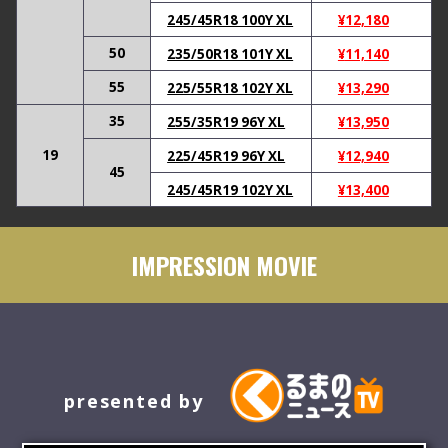
街乗りでも高速道路でも一切不満ありません。強いて挙げればリ
245/45R18 100Y XL
¥
12,180
ムガードが無い点が少し残念でしょうか。前のタイヤの静粛性と
乗り心地が酷かったのでこんなに安いのに、こんなに良いタイヤ
50
235/50R18 101Y XL
¥
11,140
なのかと思いました。まだ使い始めて1000キロくらいなのでライ
フ・耐久性は評価出来ていませんが、これだけ安ければ毎年交換
55
225/55R18 102Y XL
¥
13,290
しても高くありません。
35
255/35R19 96Y XL
¥
13,950
19
225/45R19 96Y XL
¥
12,940
45
245/45R19 102Y XL
¥
13,400
IMPRESSION MOVIE
presented by