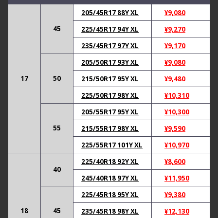
評価
4.5
トレッドパターンとショルダーデザインは個人的にはとても気に入
205/45R17 88Y XL
¥
9,080
っています。自身はアジアンタイヤは2度目の使用です。初回も別
のモデルでしたが特にタイヤとしてトラブルはなかったので今回
45
225/45R17 94Y XL
¥
9,270
も純正タイヤの交換時にこちらを選びました。100㎞慣らし走行し
235/45R17 97Y XL
¥
9,170
た後のレビューとなります。静粛性：この価格帯なら静かな部類
だと思います。雨天：未実走の為、期待値として4にしてます。グ
205/50R17 93Y XL
¥
9,080
リップ：ゴリゴリにグリップする訳ではないので過度の期待はし
ない方が良いと思います。普通に街乗り走行する分には充分かと
17
50
215/50R17 95Y XL
¥
9,480
思います。燃費：ホイールごと交換したので2ぐらいよくまりまし
たがタイヤ単体だとどうかわかりませんが多少は起因しててほし
225/50R17 98Y XL
¥
10,310
い…その他：突き上げがマイルドになりました。突き上げが気にな
る車両なので嬉しい誤算です。空気圧は前290/後280で様子見てま
205/55R17 95Y XL
¥
10,300
すが、なかなか良い感じです。耐久性はどれくらいかわかりませ
んが、この価格でデザインも考えられていて普通に使う分には満
55
215/55R17 98Y XL
¥
9,590
足度は高いかと思います。
225/55R17 101Y XL
¥
10,970
225/40R18 92Y XL
¥
8,600
40
レビュー対象商品：RADAR Dimax SPORT
245/40R18 97Y XL
¥
11,950
235/45R18 98Y XL
225/45R18 95Y XL
¥
9,380
評価
4
18
sportと銘打たれてますがツーリングコンフォートタイヤですね。
45
235/45R18 98Y XL
¥
12,130