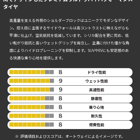
タイヤ
高重量を支える外側のショルダーブロックはユニークでモダンなデザイ
ン。控え目に主張するサイドウォールは高コントラストに映えながらも
平滑に仕上げ、空気抵抗を低減しています。シリカ配合を更に究め、低
い転がり抵抗と高いウェットグリップを両立し、主溝に付けた僅かな角
度によりハイドロプレーニングを抑制します。SUVやEVにも安定感のあ
る快適な乗り心地を提供します。
ドライ性能
ウェット性能
高速性能
静粛性
乗り心地
耐久性
燃費性能
評価項目およびスコアは、オートウェイによるイメージです。