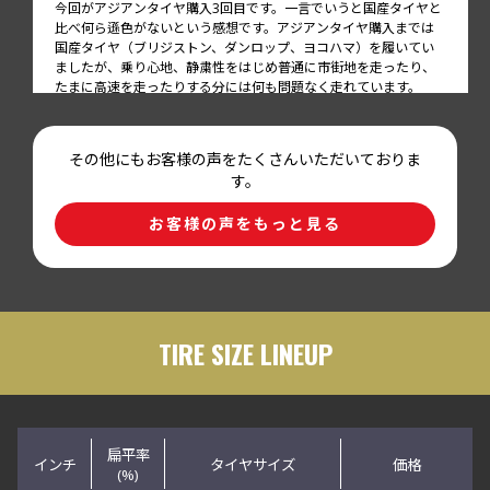
今回がアジアンタイヤ購入3回目です。一言でいうと国産タイヤと
比べ何ら遜色がないという感想です。アジアンタイヤ購入までは
国産タイヤ（ブリジストン、ダンロップ、ヨコハマ）を履いてい
ましたが、乗り心地、静粛性をはじめ普通に市街地を走ったり、
たまに高速を走ったりする分には何も問題なく走れています。
その他にもお客様の声をたくさんいただいておりま
レビュー対象商品：RADAR Dimax SPORT
す。
225/40R18 92Y XL
お客様の声をもっと見る
評価
4.5
はじめて、通販タイヤを購入しました。ジウジアローモデルと言
う事で、イタリア車の相性が良いかなと思い入れ替えました、街
のり走行は、静かで、路面をホールドしている感じがします。ウ
エットの条件でまだ、乗っていないので、これから梅雨のシーズン
で、使用してみたいと思います。
TIRE SIZE LINEUP
レビュー対象商品：RADAR Dimax SPORT
225/45R18 95Y XL
扁平率
インチ
タイヤサイズ
価格
(%)