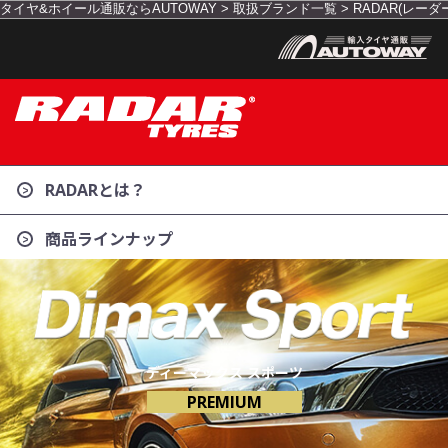
タイヤ&ホイール通販ならAUTOWAY
>
取扱ブランド一覧
>
RADAR(レーダ
RADARとは？
商品ラインナップ
ディーマックス スポーツ
PREMIUM