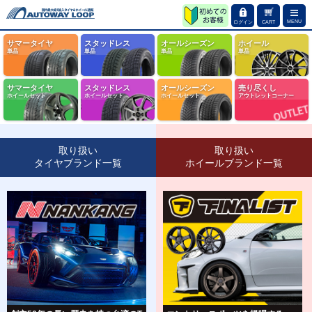
MENU
ログイン
CART
サマータイヤ
スタッドレス
オールシーズン
ホイール
単品
単品
単品
単品
サマータイヤ
スタッドレス
オールシーズン
売り尽くし
ホイールセット
ホイールセット
ホイールセット
アウトレットコーナー
取り扱い
取り扱い
タイヤブランド一覧
ホイールブランド一覧