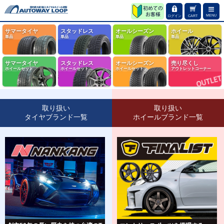
MENU
ログイン
CART
サマータイヤ
スタッドレス
オールシーズン
ホイール
単品
単品
単品
単品
サマータイヤ
スタッドレス
オールシーズン
売り尽くし
ホイールセット
ホイールセット
ホイールセット
アウトレットコーナー
取り扱い
取り扱い
タイヤブランド一覧
ホイールブランド一覧