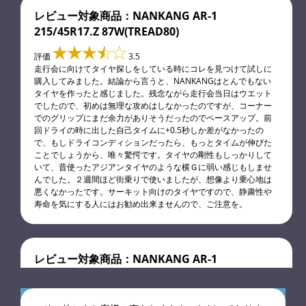
レビュー対象商品：NANKANG AR-1
215/45R17.Z 87W(TREAD80)
評価
3.5
走行会に向けてタイヤ探しをしている時にコレを見つけて試しに
購入してみました。結論から言うと、NANKANGはとんでもない
タイヤを作ったと感じました。残念ながら走行会当日はウエット
でしたので、初めは無理な攻めはしなかったのですが、コーナー
でのグリップにまだ余力がありそうだったのでペースアップ。前
回ドライの時に出した自己タイムに+0.5秒しか差がなかったの
で、もしドライコンディションだったら、もっとタイムが伸びた
ことでしょうから、唯々驚愕です。タイヤの剛性もしっかりして
いて、昔使ったアジアンタイヤのような横Ｇに弱い感じもしませ
んでした。２週間ほど街乗りで使いましたが、想像より乗心地は
悪くなかったです。サーキット向けのタイヤですので、静粛性や
寿命を気にする人にはお勧め出来ませんので、ご注意を。
レビュー対象商品：NANKANG AR-1
225/45R17.Z 94W XL(TREAD80)
評価
3.5