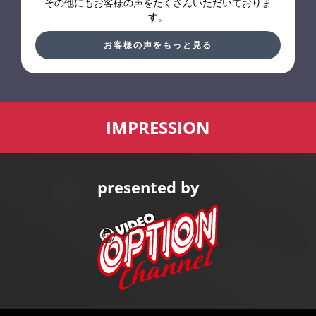
その他にもお客様の声をたくさんいただいておりま
サーキット走行用に装着
す。
ラジアル規定の同じサイズなら国産だろうが海外製だろうがこの
タイヤのグリップには敵わないはず。
お客様の声をもっと見る
サイズがもっとあれば、、と思う次第です。
1週1分以内のミニコース各所で1秒以上タイム短縮できた。
ラジアル扱いにしてもらえなくなるかも。
静粛性は厳しいです。
IMPRESSION
乗り心地は意外とソフトでいいのですが。。
街乗りには使わない方がいいと感じます。
presented by
あくまでも自分の車を速く走らせたいが高いタイヤはちょっ
と、、
というスタンスの自分にはいいタイヤです。