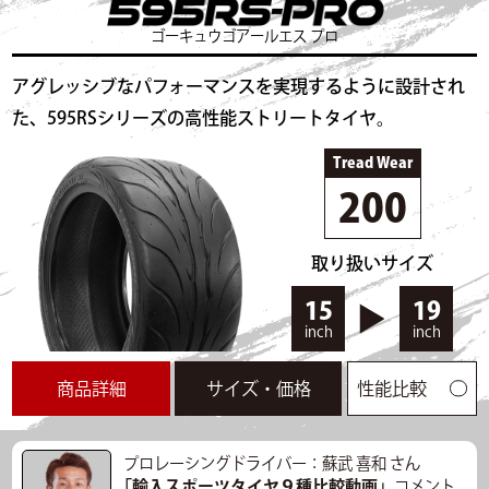
ボディタイプのクルマに合いそう。万人にお勧めでき
ゴーキュウゴアールエス プロ
る。
アグレッシブなパフォーマンスを実現するように設計され
走行データ
た、595RSシリーズの高性能ストリートタイヤ。
走行時間
10:35～
気温
32℃
路面温度
60.5℃
Tread Wear
タイム
44.834s
最高速度
83.428km/h
200
タイムリザルト一覧
▲閉じる
取り扱いサイズ
15
19
inch
inch
商品詳細
サイズ・価格
性能比較
プロレーシングドライバー：蘇武 喜和 さん
「輸入スポーツタイヤ９種比較動画」
コメント