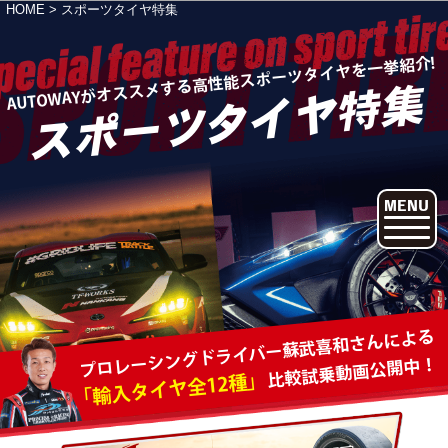
HOME
>
スポーツタイヤ特集
AUTOWAYがオススメする高性能スポーツタイヤを一挙紹介!
スポーツタイヤ特集
MENU
プロレーシングドライバー蘇武喜和さんによる
比較試乗動画公開中！
「輸入タイヤ全12種」