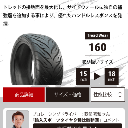
トレッドの接地面を最大化し、サイドウォールに独自の補
ヤ。
強層を追加する事により、優れたハンドルレスポンスを発
走行データ
揮。
走行時間
12:20～
気温
34℃
路面温度
69.1℃
Tread Wear
タイム
44.449s
最高速度
84.150km/h
160
タイムリザルト一覧
▲閉じる
取り扱いサイズ
15
18
inch
inch
商品詳細
サイズ・価格
性能比較
プロレーシングドライバー：蘇武 喜和 さん
「輸入スポーツタイヤ９種比較動画」
コメント