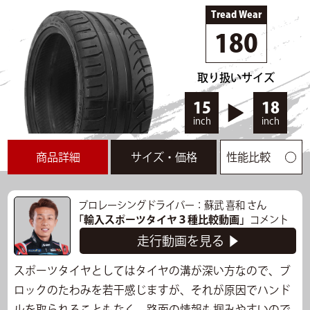
タイムリザルト一覧
Tread Wear
180
▲閉じる
取り扱いサイズ
15
18
inch
inch
商品詳細
サイズ・価格
性能比較
プロレーシングドライバー：蘇武 喜和 さん
「輸入スポーツタイヤ３種比較動画」
コメント
走行動画を見る ▶
スポーツタイヤとしてはタイヤの溝が深い方なので、ブ
ロックのたわみを若干感じますが、それが原因でハンド
ルを取られることもなく、路面の情報も掴みやすいので