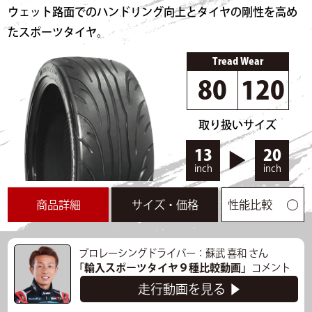
ウェット路面でのハンドリング向上とタイヤの剛性を高め
なら安いと思う。
たスポーツタイヤ。
走行データ
Tread Wear
走行時間
14:45～
気温
32℃
路面温度
65.4℃
80
120
タイム
42.199s
最高速度
88.637km/h
タイムリザルト一覧
取り扱いサイズ
▲閉じる
13
20
inch
inch
商品詳細
サイズ・価格
性能比較
プロレーシングドライバー：蘇武 喜和 さん
「輸入スポーツタイヤ９種比較動画」
コメント
走行動画を見る ▶