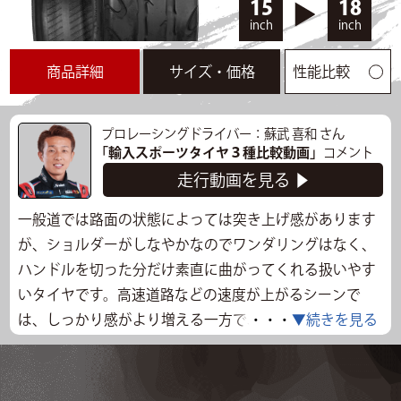
15
18
inch
inch
商品詳細
サイズ・価格
性能比較
プロレーシングドライバー：蘇武 喜和 さん
「輸入スポーツタイヤ３種比較動画」
コメント
走行動画を見る ▶
一般道では路面の状態によっては突き上げ感があります
が、ショルダーがしなやかなのでワンダリングはなく、
ハンドルを切った分だけ素直に曲がってくれる扱いやす
いタイヤです。高速道路などの速度が上がるシーンで
は、しっかり感がより増える一方で、溝が大きいためか
・・・
▼続きを見る
ロードノイズは目立ってくる印象です。ただし、マフラ
ーが変わっている車両であれば気になるほどではありま
せん。サーキットでは、全体的に剛性が高いので切り返