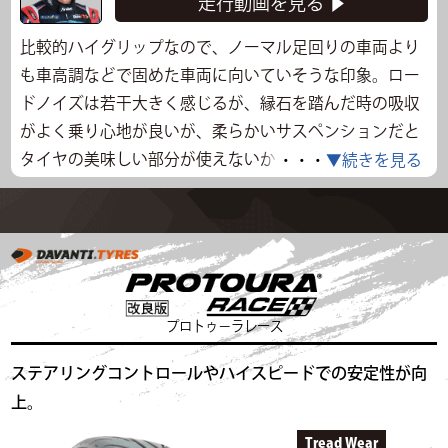
走行動画を見る ▶
比較的ハイグリップなので、ノーマル足回りの車両より
も車高調などで固めた車両に向いていそうな印象。ロー
ドノイズは若干大きく感じるが、縁石を踏んだ時の吸収
がよく乗り心地が良いが、柔らかいサスペンションだと
タイヤの美味しい部分が使えないかもしれない。今回は
・・・
▼続きを見る
17インチで偏平率が高いこともあってかブロックのねじ
れを特に感じが、周回を重ねて行くにつれてタレを感
じ、徐々にアンダーステア傾向が強くなった。ただ滑り
出しのわかりやすさや、滑った時のコントロール性はか
なり高いので、速度域の高いドリフトを楽しみたい人に
はピッタリ。
プロトゥ－ラレース
走行データ
ステアリングコントロールやハイスピードでの安定性が向
上。
走行時間
11:10～
気温
32℃
路面温度
61.9℃
タイム
44.267s
最高速度
84.496km/h
Tread Wear