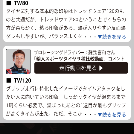
TW80
タイヤに対する基本的な印象はトレッドウェア120のも
のと共通だが、トレッドウェア80ということでこちらの
方が柔らかく、粘る印象がある。熱が入りやすい反面熱
ダレもしやすいが、バランスよくタレるので扱いやす
・・・
▼続きを見る
く、クーリングラップを入れればグリップもかなり戻る
プロレーシングドライバー：蘇武 喜和 さん
ので、そういった走り方ができる人にはオススメできそ
「輸入スポーツタイヤ９種比較動画」
コメント
う。走行後のトレッドを見るとタイヤカスが多く、減り
走行動画を見る ▶
は早そうなので一般道使用には不向きかもしれない。ロ
ードノイズと乗り心地はTW120と同等の印象。
TW120
グリップ走行に特化したイメージでタイムアタックをし
走行データ
たい人に向いている印象。しっかりタイヤが温まるまで
走行時間
13:35～
気温
32℃
路面温度
64.6℃
1周くらい必要で、温まったあとの1週目が最もグリップ
タイム
43.401s
最高速度
86.182km/h
が高くタイムが出た。ただ、そこから急激にタレること
・・・
▼続きを見る
タイムリザルト一覧
もなく、コントロール性も高い。乗り心地は見た目から
硬いイメージがあったがそんなこともなかったので、家
▲閉じる