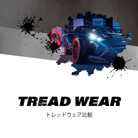
しが楽です。フルブレーキでもきちんと止まってくれま
すが、縦に比べると横のグリップは若干低めなので、初
級者?中級者の人がタイヤのグリップの限界を探る練習を
したり、荷重移動の練習をする用途には最適だと思いま
す。
走行データ
走行時間
13:45～
気温
17℃
路面温度
16.2℃
タイム
43.914s
最高速度
85.176km/h
タイムリザルト一覧
TREAD WEAR
▲閉じる
トレッドウェア比較