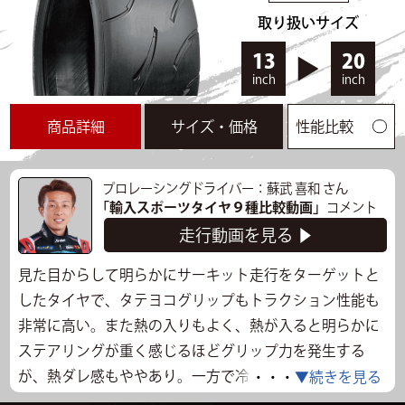
取り扱いサイズ
13
20
inch
inch
商品詳細
サイズ・価格
性能比較
プロレーシングドライバー：蘇武 喜和 さん
「輸入スポーツタイヤ９種比較動画」
コメント
走行動画を見る ▶
見た目からして明らかにサーキット走行をターゲットと
したタイヤで、タテヨコグリップもトラクション性能も
非常に高い。また熱の入りもよく、熱が入ると明らかに
ステアリングが重く感じるほどグリップ力を発生する
が、熱ダレ感もややあり。一方で冷えているときはかな
・・・
▼続きを見る
りグリップ力が落ちるので、気温が低いときは最初慎重