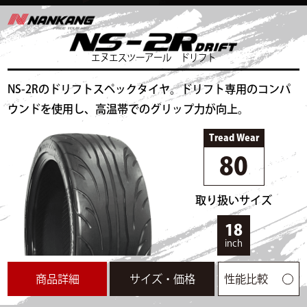
から履いたままサーキットに向かって、走って帰ること
も苦にならなそう。ロードノイズも普通で乗り心地も悪
くない。
エヌエスツーアール ドリフト
走行データ
NS-2Rのドリフトスペックタイヤ。ドリフト専用のコンパ
走行時間
13:00～
気温
35℃
路面温度
69.9℃
ウンドを使用し、高温帯でのグリップ力が向上。
タイム
43.598s
最高速度
85.793km/h
Tread Wear
タイムリザルト一覧
80
▲閉じる
取り扱いサイズ
18
inch
商品詳細
サイズ・価格
性能比較