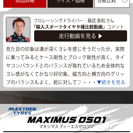
商品詳細
サイズ・価格
性能比較
プロレーシングドライバー：蘇武 喜和 さん
「輸入スポーツタイヤ９種比較動画」
コメント
走行動画を見る ▶
見た目の印象は溝が深くヨレを感じそうだったが、実際
に乗ってみるとケース剛性とブロック剛性が高く、タイ
ヤコンパウンドとのバランスが取れているため全体的な
ヨレ感がなくてかなり好印象。縦方向と横方向のグリッ
プのバランスもよく、舵に対してフロントがしっかり向
・・・
▼続きを見る
きを変えてくれるのでコントロールしやすく、滑ってか
らも怖さがないので、グリップもドリフトもどちらでも
使うことができそう。排水性能も高そうなので、一般道
での通常使用を始め、夏場のサーキットで腕を磨くのに
ももってこい。乗り心地も良くロードノイズもスポーツ
マキシマス ディーエスゼロワン
タイヤの中では静かな方。オールマイティさが光るタイ