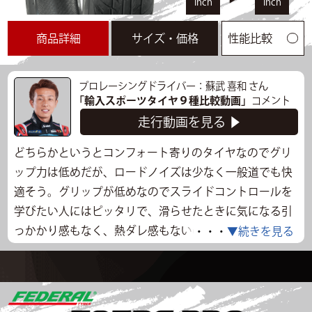
inch
inch
商品詳細
サイズ・価格
性能比較
プロレーシングドライバー：蘇武 喜和 さん
「輸入スポーツタイヤ９種比較動画」
コメント
走行動画を見る ▶
どちらかというとコンフォート寄りのタイヤなのでグリ
ップ力は低めだが、ロードノイズは少なく一般道でも快
適そう。グリップが低めなのでスライドコントロールを
学びたい人にはピッタリで、滑らせたときに気になる引
っかかり感もなく、熱ダレ感もないので連続走行もでき
・・・
▼続きを見る
そう。タイヤの剛性感自体は高いので、普段乗りの高速
道路走行など速度域の高いところでも楽に走れる印象
で、バランスを考えたらノーマルのBRZにはベストマッ
チ。サスペンションが柔らかいノーマル車を含む幅広い