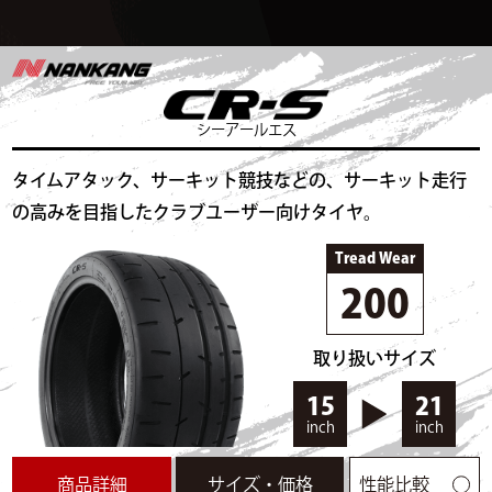
に走った方が良さそう。ロードノイズや振動はかなり大
きめなので、一般道での普段乗りには不向き。溝も少な
く浅いので、雨の日は走らない方が良いと思う。ただ、
見た目は一番スパルタンかつ値段は安めなので、ドレス
シーアールエス
アップ目的としての需要も高いと思う。
タイムアタック、サーキット競技などの、サーキット走行
走行データ
の高みを目指したクラブユーザー向けタイヤ。
走行時間
14:10～
気温
33℃
路面温度
67.1℃
Tread Wear
タイム
43.019s
最高速度
86.948km/h
200
タイムリザルト一覧
▲閉じる
取り扱いサイズ
15
21
inch
inch
商品詳細
サイズ・価格
性能比較