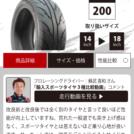
タイムリザルト一覧
200
▲閉じる
取り扱いサイズ
14
18
inch
inch
商品詳細
サイズ・価格
性能比較
プロレーシングドライバー：蘇武 喜和 さん
「輸入スポーツタイヤ３種比較動画」
コメント
走行動画を見る ▶
改良前と改良後では全く別のタイヤと言って良いほど性
能が向上していますね。荒れた一般道でも突き上げ感は
なく、スポーツタイヤとは思えないほど乗り心地が良い