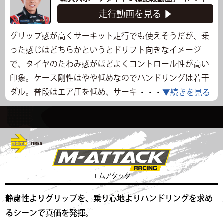
走行動画を見る ▶
グリップ感が高くサーキット走行でも使えそうだが、乗
った感じはどちらかというとドリフト向きなイメージ
で、タイヤのたわみ感がほどよくコントロール性が高い
印象。ケース剛性はやや低めなのでハンドリングは若干
ダル。普段はエア圧を低め、サーキットでは高めにする
・・・
▼続きを見る
ことでタイヤの特性を上手く引き出すことができそう。
これからサーキットを走ってみたい人にオススメでき
る。剛性が低めなおかげか、路面のギャップは拾いにく
く一般道でも乗り心地は良さそう。ロードノイズは普通
レベル。
エムアタック
走行データ
静粛性よりグリップを、乗り心地よりハンドリングを求め
走行時間
10:00～
気温
32℃
路面温度
58.5℃
るシーンで真価を発揮。
タイム
43.277s
最高速度
86.429km/h