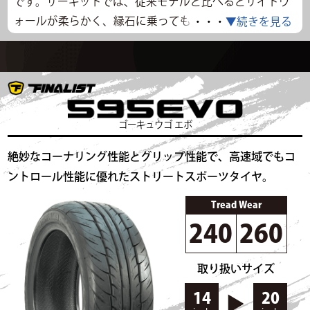
です。サーキットでは、従来モデルと比べるとサイドウ
ォールが柔らかく、縁石に乗っても当たりが柔らかいの
・・・
▼続きを見る
ですが、ステアリングレスポンスに影響がないレベルに
なっているのが好印象です。接地感も前モデルからグン
と増していて、縦も横もグリップのレベルが高く、自信
を持ってアクセルを踏んでいけるタイヤです。タイムア
タックに十分使える性能に進化していると思いました。
ゴーキュウゴ エボ
走行データ
絶妙なコーナリング性能とグリップ性能で、高速域でもコ
走行時間
14:30～
気温
18℃
路面温度
12.9℃
ントロール性能に優れたストリートスポーツタイヤ。
タイム
42.424s
最高速度
88.167km/h
Tread Wear
タイムリザルト一覧
240
260
▲閉じる
取り扱いサイズ
14
20