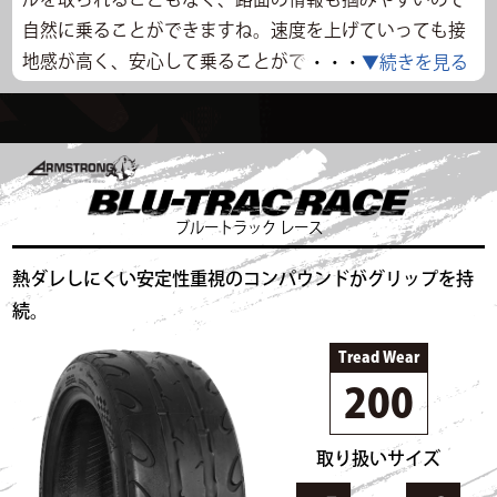
自然に乗ることができますね。速度を上げていっても接
地感が高く、安心して乗ることができます。ただし、
・・・
▼続きを見る
TW180の柔らかいコンパウンドが影響してか、レーンチ
ェンジでのレスポンスはややマイルドに感じました。サ
ーキットでは、コースイン直後のタイヤが冷えている状
態でも唐突にグリップが失われるようなこともなく、怖
さを感じさせません。アンダーステア、オーバーステア
ブルートラック レース
の挙動も分かりやすく、クルマのコントロールを学ぶた
熱ダレしにくい安定性重視のコンパウンドがグリップを持
めにも最適なタイヤだと思います。
続。
走行データ
Tread Wear
走行時間
13:00～
気温
18℃
路面温度
15.5℃
200
タイム
43.112s
最高速度
86.760km/h
タイムリザルト一覧
取り扱いサイズ
▲閉じる