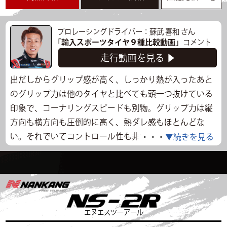
プロレーシングドライバー：蘇武 喜和 さん
「輸入スポーツタイヤ９種比較動画」
コメント
走行動画を見る ▶
出だしからグリップ感が高く、しっかり熱が入ったあと
のグリップ力は他のタイヤと比べても頭一つ抜けている
印象で、コーナリングスピードも別物。グリップ力は縦
方向も横方向も圧倒的に高く、熱ダレ感もほとんどな
い。それでいてコントロール性も非常に高く、意外と乗
・・・
▼続きを見る
り心地もよく、街乗りでも快適そう。浅溝なので若干タ
イヤのライフが短い可能性はあるが、浅溝おかげでトレ
ッドの剛性も高く、タイムアタックに使うならこれ一
択。国産ハイグリップタイヤと比較するとヨコハマの
A052の乗り味に似ている印象。他のタイヤと比べると値
エヌエスツーアール
段は高いが、4万円程度の価格差で1秒のタイムが買える