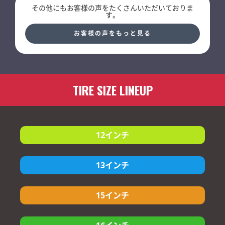
レビュー対象商品：NANKANG ECO-2 +(Plus)
その他にもお客様の声をたくさんいただいておりま
205/55R16 91V
す。
評価
4.5
お客様の声をもっと見る
ボクシーのタイヤ交換で、このタイヤを使用しました。過去に外
国製のタイヤを使用した事がなく、多少心配でしたが、通勤で1日
の走行が90キロあるのて、高価な純正タイヤ(ブリジストン)でな
く、駄目元で試しに台湾製のこのタイヤを使って見ました。結果
は、正直なところ国産と何も変わらず、不安は一気に解消されま
した。ミニバンなので、何よりも音が静かなところが良いです。
TIRE SIZE LINEUP
走行も安定してます。私の場合、約1年で消耗してしまうので、次
回もこのタイヤを採用したいと思います。
<追伸>
タイヤを通販で購入するのも今回が初めてでしたが、購入から近
隣のお店で交換するまで、心配なく対応できました。
12インチ
レビュー対象商品：NANKANG ECO-2 +(Plus)
165/60R12
13インチ
6,730円
215/45R17 91V XL
評価
5
今回初めて外国産のタイヤにしました。ディーラーでタイヤ交換
135/80R13
15インチ
5,310円
を勧められましたが高額なので悩んでいたところエコタイヤでレ
ビューも評価が高いし工場直送で手間も掛からず値段も安いし、
145/70R13
6,370円
しかも注文した次の日には、届いてびっくりしました。対応して
165/50R15
6,110円