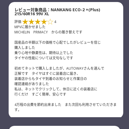
レビュー対象商品：NANKANG ECO-2 +(Plus)
215/60R16 99V XL
評価
4
MPVに履かせました
MICHELIN PRIMACY からの履き替えです
国産品の半額以下の価格で心配でしたがレビューを信じ
購入しました
乗り心地や静粛性は、期待以上でした
タイヤの性能については文句なしです
初めてネットで購入しましたが、AUTOWAYさんを選んで
正解です タイヤはすぐに装着店に届き、
装着店からもタイヤ到着のお知らせと作業日の
確認連絡がありました
私は、ネットでクリックして、休日に近くの装着店に
行くだけ すごく簡単、安心です
4万程の出費を節約出来ました また次回も利用させていただきま
す。