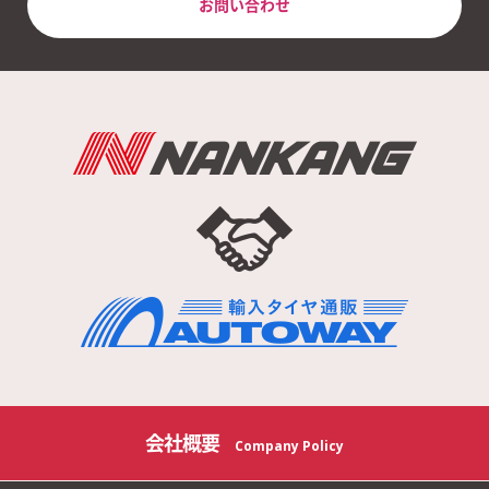
お問い合わせ
乗り心地(静粛性)は、一般的なサイズであればきっと気にならない
のではないかと思います。 45タイヤでも私は気になりませんでし
た。
国産のエコタイヤでサイズの選択肢がない、高い、と思われてい
る方がいたら自信をもってオススメできます。
次回はスタッドレスを買ってみるつもりです。
レビュー対象商品：NANKANG ECO-2 +(Plus)
235/50R18 101H XL
評価
4
ナンカンのタイヤは3度目ですが国産車との比較しても遜色はあり
ません。価格が半分程度ですのでコスパは最高です。まだ5000キ
ロ程度なので耐久性は不明です。
会社概要
Company Policy