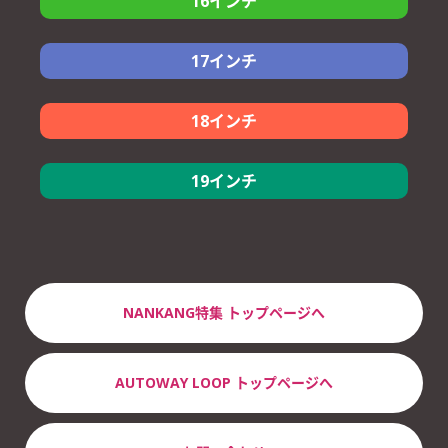
16インチ
くれた工場の方も非常に感じが良く連絡も直ぐに入れてくれたし
価格もシステムも最高ですね。タイヤも静かだしハンドルが軽く
165/60R15
6,590円
なりました。まだ、あまり走ってないので全ては分かりませんが
195/65R16
17インチ
10,300円
スタッドレスも購入しようかと思っています。
良い事ばかり書いてるなと思われる方も居ると思いますがシステ
175/65R15
XL
7,020円
ムも金額も本当に良いと思いますよ。
205/50R16
8,790円
225/60R17
18インチ
11,760円
185/55R15
XL
8,490円
225/65R17
13,360円
レビュー対象商品：NANKANG ECO-2 +(Plus)
205/65R15
8,400円
245/50R18.Z
19インチ
15,910円
215/45R17 91V XL
評価
4.5
215/45r17でエコタイヤのだどなかなか選択肢がなく、また国産の
255/45R19.Z
XL
20,790円
タイヤだとかなり高額になってしまうし、ナンカンタイヤは各方
面での評判がよかったので、前々から次回はこのタイヤにしよう
と決めていました。
NANKANG特集
トップページへ
まだ、雨や高速での走行テストはしていないのですが、履き替え
てすぐに感じたのは、エコタイヤならではの転がり抵抗の少なさ
で、アクセルを抜いた時にす～～っと流れる感じがとても好感を
AUTOWAY LOOP
トップページへ
もてました。
今後の燃費向上に期待が持てます。