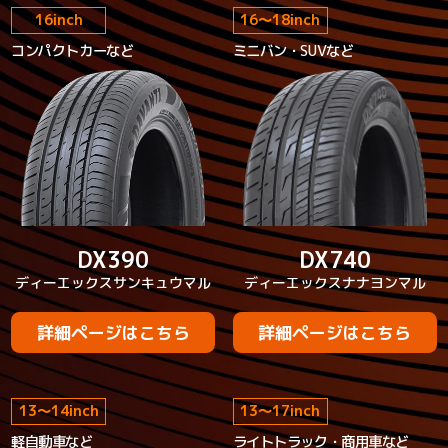
16
inch
16
～
18
inch
コンパクトカーなど
ミニバン・SUVなど
DX390
DX740
ディーエックスサンキュウマル
ディーエックスナナヨンマル
詳細ページはこちら
詳細ページはこちら
13
～
14
inch
13
～
17
inch
軽自動車など
ライトトラック・商用車など