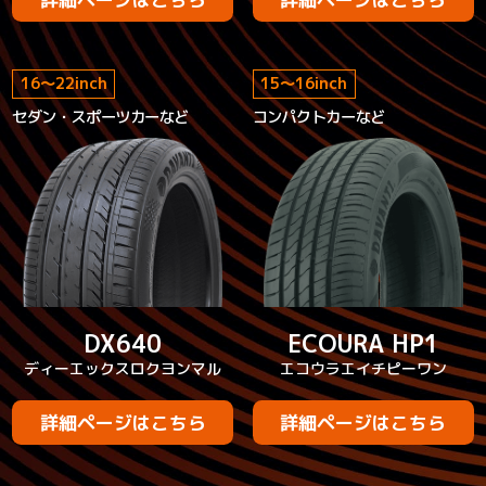
16
～
22
inch
15
～
16
inch
セダン・スポーツカーなど
コンパクトカーなど
DX640
ECOURA HP1
ディーエックスロクヨンマル
エコウラエイチピーワン
詳細ページはこちら
詳細ページはこちら