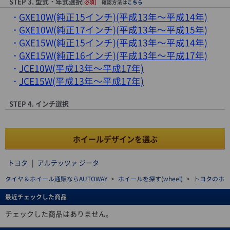
STEP 3. 型式・年式選択
[必須]
確認方法は
こちら
GXE10W(純正15インチ)(平成13年～平成14年)
GXE10W(純正17インチ)(平成13年～平成15年)
GXE15W(純正15インチ)(平成13年～平成14年)
GXE15W(純正16インチ)(平成13年～平成17年)
JCE10W(平成13年～平成17年)
JCE15W(平成13年～平成17年)
STEP 4. インチ選択
ホイールデザインを選ぶ
トヨタ
|
アルテッツァ ジータ
タイヤ＆ホイール通販ならAUTOWAY
>
ホイールを探す(wheel)
>
トヨタのホ
最近チェックした商品
チェックした商品はありません。