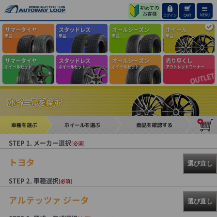
MENU
ログイン
CART
サマータイヤ
スタッドレス
オールシーズン
ホイール
単品
単品
単品
単品
サマータイヤ
スタッドレス
オールシーズン
売り尽くし
ホイールセット
ホイールセット
ホイールセット
アウトレットコーナー
STEP 1. メーカー選択
[必須]
トヨタ
選び直し
STEP 2. 車種選択
[必須]
アルテッツァ ジータ
選び直し