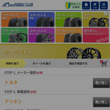
MENU
ログイン
CART
サマータイヤ
スタッドレス
オールシーズン
ホイール
単品
単品
単品
単品
サマータイヤ
スタッドレス
オールシーズン
売り尽くし
ホイールセット
ホイールセット
ホイールセット
アウトレットコーナー
STEP 1. メーカー選択
[必須]
トヨタ
選び直し
STEP 2. 車種選択
[必須]
アリオン
選び直し