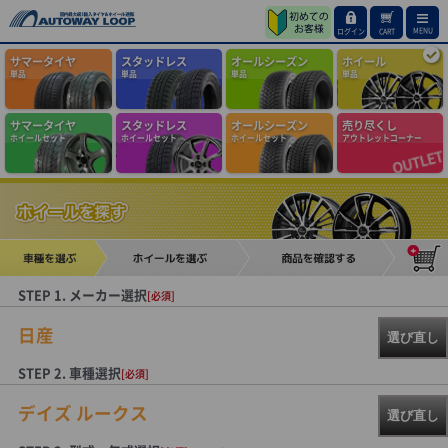
MENU
ログイン
CART
サマータイヤ
スタッドレス
オールシーズン
ホイール
単品
単品
単品
単品
サマータイヤ
スタッドレス
オールシーズン
売り尽くし
ホイールセット
ホイールセット
ホイールセット
アウトレットコーナー
STEP 1. メーカー選択
[必須]
日産
選び直し
STEP 2. 車種選択
[必須]
デイズ ルークス
選び直し