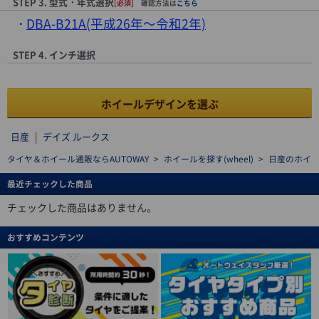
STEP 3. 型式・年式選択
[必須]
確認方法は
こちら
DBA-B21A(平成26年～令和2年)
STEP 4. インチ選択
ホイールデザインを選ぶ
日産
|
デイズ ルークス
タイヤ＆ホイール通販ならAUTOWAY
>
ホイールを探す(wheel)
>
日産のホイ
最近チェックした商品
チェックした商品はありません。
おすすめコンテンツ