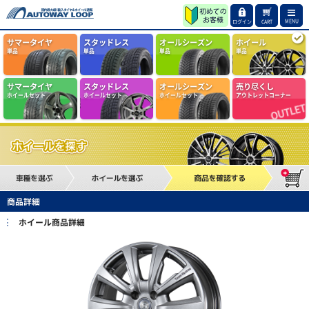
MENU
ログイン
CART
サマータイヤ
スタッドレス
オールシーズン
ホイール
単品
単品
単品
単品
サマータイヤ
スタッドレス
オールシーズン
売り尽くし
ホイールセット
ホイールセット
ホイールセット
アウトレットコーナー
商品詳細
ホイール商品詳細