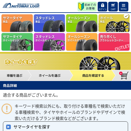
MENU
ログイン
CART
サマータイヤ
スタッドレス
オールシーズン
ホイール
単品
単品
単品
単品
サマータイヤ
スタッドレス
オールシーズン
売り尽くし
ホイールセット
ホイールセット
ホイールセット
アウトレットコーナー
商品詳細
適合する商品がございません。
キーワード検索以外にも、取り付ける車種名で検索いただけ
る車種検索や、タイヤやホイールのブランドやデザインで検
索いただけるブランド検索などがございます。
サマータイヤを探す