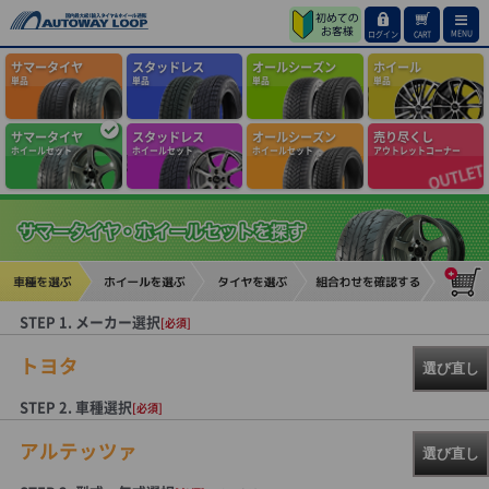
MENU
ログイン
CART
サマータイヤ
スタッドレス
オールシーズン
ホイール
単品
単品
単品
単品
サマータイヤ
スタッドレス
オールシーズン
売り尽くし
ホイールセット
ホイールセット
ホイールセット
アウトレットコーナー
STEP 1. メーカー選択
[必須]
トヨタ
選び直し
STEP 2. 車種選択
[必須]
アルテッツァ
選び直し