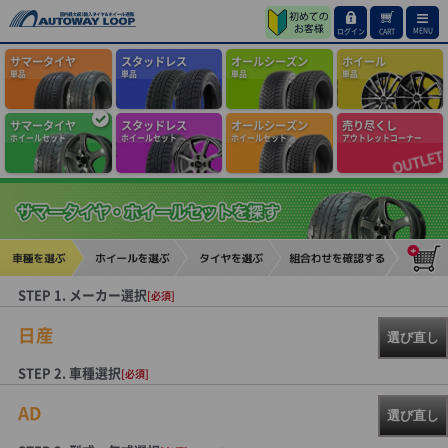
MENU
ログイン
CART
サマータイヤ
スタッドレス
オールシーズン
ホイール
単品
単品
単品
単品
サマータイヤ
スタッドレス
オールシーズン
売り尽くし
ホイールセット
ホイールセット
ホイールセット
アウトレットコーナー
STEP 1. メーカー選択
[必須]
日産
選び直し
STEP 2. 車種選択
[必須]
AD
選び直し