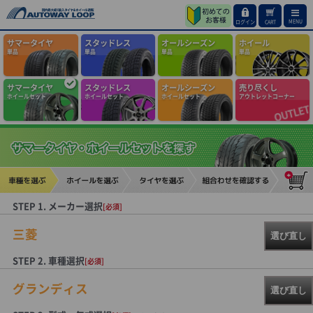
MENU
ログイン
CART
サマータイヤ
スタッドレス
オールシーズン
ホイール
単品
単品
単品
単品
サマータイヤ
スタッドレス
オールシーズン
売り尽くし
ホイールセット
ホイールセット
ホイールセット
アウトレットコーナー
STEP 1. メーカー選択
[必須]
三菱
選び直し
STEP 2. 車種選択
[必須]
グランディス
選び直し