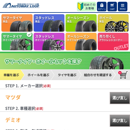
MENU
ログイン
CART
サマータイヤ
スタッドレス
オールシーズン
ホイール
単品
単品
単品
単品
サマータイヤ
スタッドレス
オールシーズン
売り尽くし
ホイールセット
ホイールセット
ホイールセット
アウトレットコーナー
STEP 1. メーカー選択
[必須]
マツダ
選び直し
STEP 2. 車種選択
[必須]
デミオ
選び直し