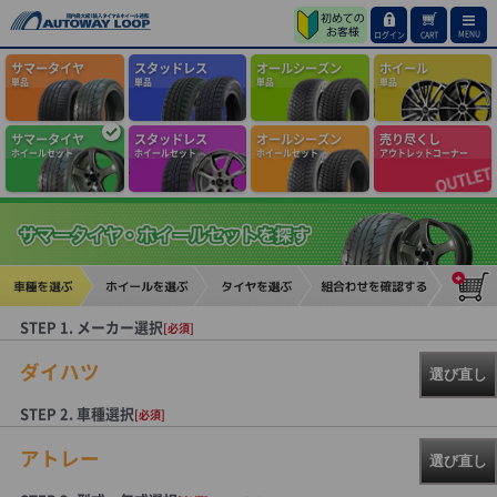
MENU
ログイン
CART
サマータイヤ
スタッドレス
オールシーズン
ホイール
単品
単品
単品
単品
サマータイヤ
スタッドレス
オールシーズン
売り尽くし
ホイールセット
ホイールセット
ホイールセット
アウトレットコーナー
STEP 1. メーカー選択
[必須]
ダイハツ
選び直し
STEP 2. 車種選択
[必須]
アトレー
選び直し