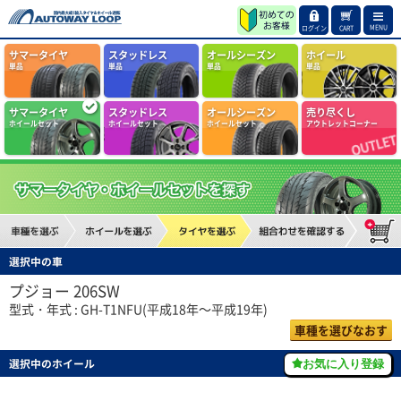
MENU
ログイン
CART
サマータイヤ
スタッドレス
オールシーズン
ホイール
単品
単品
単品
単品
サマータイヤ
スタッドレス
オールシーズン
売り尽くし
ホイールセット
ホイールセット
ホイールセット
アウトレットコーナー
選択中の車
プジョー 206SW
型式・年式 : GH-T1NFU(平成18年～平成19年)
車種を選びなおす
選択中のホイール
お気に入り登録