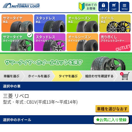
MENU
ログイン
CART
サマータイヤ
スタッドレス
オールシーズン
ホイール
単品
単品
単品
単品
サマータイヤ
スタッドレス
オールシーズン
売り尽くし
ホイールセット
ホイールセット
ホイールセット
アウトレットコーナー
選択中の車
三菱 リベロ
型式・年式 : CB1V(平成13年～平成14年)
車種を選びなおす
選択中のホイール
お気に入り登録