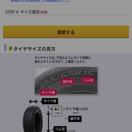
STEP 4. サイズ選択
[必須]
検索する
タイヤサイズの見方
タイヤサイズは､下記のようにタイヤ側面に
表示されていますので､ご確認ください。
リム径
偏平率
タイヤ幅
タイヤ幅
÷
タイヤ幅
×100
高さ
(mm)
(mm)
＝
偏平率
リム径
(インチ)