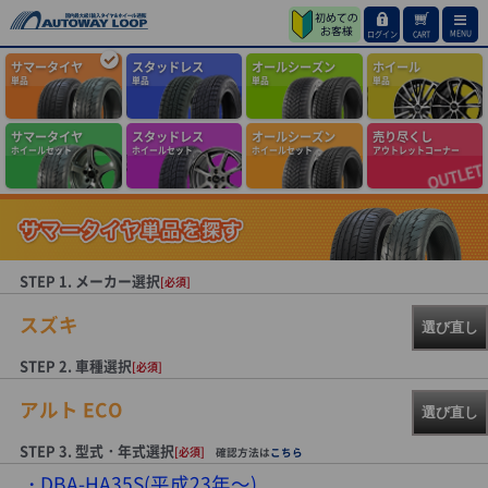
MENU
ログイン
CART
サマータイヤ
スタッドレス
オールシーズン
ホイール
単品
単品
単品
単品
サマータイヤ
スタッドレス
オールシーズン
売り尽くし
ホイールセット
ホイールセット
ホイールセット
アウトレットコーナー
STEP 1. メーカー選択
[必須]
スズキ
選び直し
STEP 2. 車種選択
[必須]
アルト ECO
選び直し
STEP 3. 型式・年式選択
[必須]
確認方法は
こちら
DBA-HA35S(平成23年～)