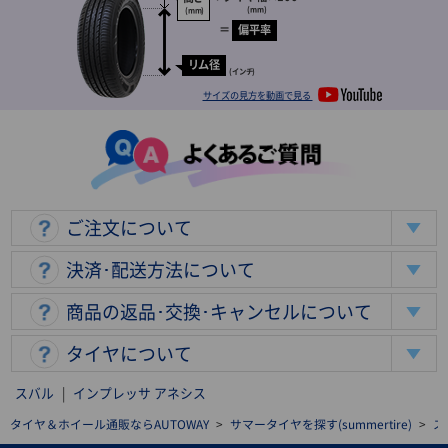
(mm)
(mm)
＝
偏平率
リム径
(インチ)
サイズの見方を動画で見る
ご注文について
決済･配送方法について
商品の返品･交換･キャンセルについて
タイヤについて
スバル
|
インプレッサ アネシス
タイヤ＆ホイール通販ならAUTOWAY
>
サマータイヤを探す(summertire)
>
ス