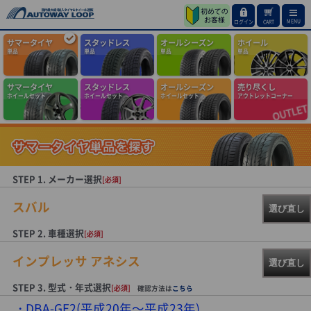
MENU
ログイン
CART
サマータイヤ
スタッドレス
オールシーズン
ホイール
単品
単品
単品
単品
サマータイヤ
スタッドレス
オールシーズン
売り尽くし
ホイールセット
ホイールセット
ホイールセット
アウトレットコーナー
STEP 1. メーカー選択
[必須]
スバル
選び直し
STEP 2. 車種選択
[必須]
インプレッサ アネシス
選び直し
STEP 3. 型式・年式選択
[必須]
確認方法は
こちら
DBA-GE2(平成20年～平成23年)