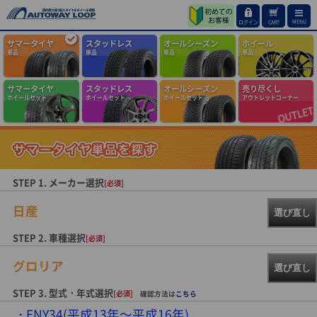
MENU
ログイン
CART
サマータイヤ
スタッドレス
オールシーズン
ホイール
単品
単品
単品
単品
サマータイヤ
スタッドレス
オールシーズン
売り尽くし
ホイールセット
ホイールセット
ホイールセット
アウトレットコーナー
STEP 1. メーカー選択
[必須]
日産
選び直し
STEP 2. 車種選択
[必須]
グロリア
選び直し
STEP 3. 型式・年式選択
[必須]
確認方法は
こちら
ENY34(平成13年～平成16年)