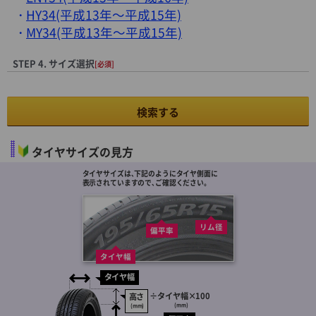
HY34(平成13年～平成15年)
MY34(平成13年～平成15年)
STEP 4. サイズ選択
[必須]
検索する
タイヤサイズの見方
タイヤサイズは､下記のようにタイヤ側面に
表示されていますので､ご確認ください。
リム径
偏平率
タイヤ幅
タイヤ幅
÷
タイヤ幅
×100
高さ
(mm)
(mm)