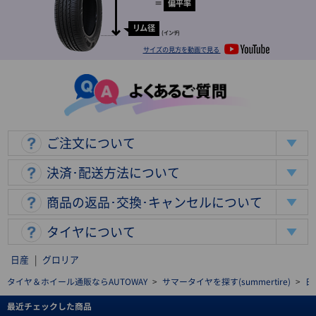
＝
偏平率
リム径
(インチ)
サイズの見方を動画で見る
ご注文について
決済･配送方法について
商品の返品･交換･キャンセルについて
タイヤについて
日産
|
グロリア
タイヤ＆ホイール通販ならAUTOWAY
>
サマータイヤを探す(summertire)
>
日
最近チェックした商品