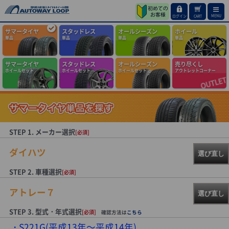
MENU
ログイン
CART
サマータイヤ
スタッドレス
オールシーズン
ホイール
単品
単品
単品
単品
サマータイヤ
スタッドレス
オールシーズン
売り尽くし
ホイールセット
ホイールセット
ホイールセット
アウトレットコーナー
STEP 1. メーカー選択
[必須]
ダイハツ
選び直し
STEP 2. 車種選択
[必須]
アトレー７
選び直し
STEP 3. 型式・年式選択
[必須]
確認方法は
こちら
S221G(平成13年～平成14年)