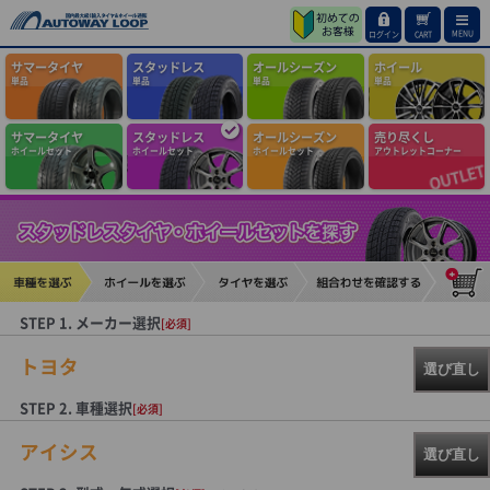
MENU
ログイン
CART
サマータイヤ
スタッドレス
オールシーズン
ホイール
単品
単品
単品
単品
サマータイヤ
スタッドレス
オールシーズン
売り尽くし
ホイールセット
ホイールセット
ホイールセット
アウトレットコーナー
STEP 1. メーカー選択
[必須]
トヨタ
選び直し
STEP 2. 車種選択
[必須]
アイシス
選び直し