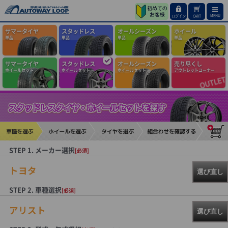
MENU
ログイン
CART
サマータイヤ
スタッドレス
オールシーズン
ホイール
単品
単品
単品
単品
サマータイヤ
スタッドレス
オールシーズン
売り尽くし
ホイールセット
ホイールセット
ホイールセット
アウトレットコーナー
STEP 1. メーカー選択
[必須]
トヨタ
選び直し
STEP 2. 車種選択
[必須]
アリスト
選び直し