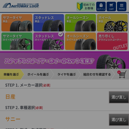
MENU
ログイン
CART
サマータイヤ
スタッドレス
オールシーズン
ホイール
単品
単品
単品
単品
サマータイヤ
スタッドレス
オールシーズン
売り尽くし
ホイールセット
ホイールセット
ホイールセット
アウトレットコーナー
STEP 1. メーカー選択
[必須]
日産
選び直し
STEP 2. 車種選択
[必須]
サニー
選び直し