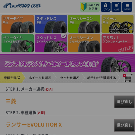
MENU
ログイン
CART
サマータイヤ
スタッドレス
オールシーズン
ホイール
単品
単品
単品
単品
サマータイヤ
スタッドレス
オールシーズン
売り尽くし
ホイールセット
ホイールセット
ホイールセット
アウトレットコーナー
STEP 1. メーカー選択
[必須]
三菱
選び直し
STEP 2. 車種選択
[必須]
ランサーEVOLUTIONⅩ
選び直し