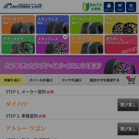
MENU
ログイン
CART
サマータイヤ
スタッドレス
オールシーズン
ホイール
単品
単品
単品
単品
サマータイヤ
スタッドレス
オールシーズン
売り尽くし
ホイールセット
ホイールセット
ホイールセット
アウトレットコーナー
STEP 1. メーカー選択
[必須]
ダイハツ
選び直し
STEP 2. 車種選択
[必須]
アトレー ワゴン
選び直し