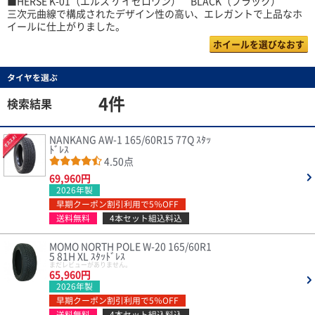
■HERSE K-01（エルス ケイゼロワン） BLACK（ブラック）
三次元曲線で構成されたデザイン性の高い、エレガントで上品なホ
イールに仕上がりました。
ホイールを選びなおす
タイヤを選ぶ
4件
検索結果
NANKANG AW-1 165/60R15 77Q ｽﾀｯ
ﾄﾞﾚｽ
4.50点
69,960円
2026年製
早期クーポン割引利用で5％OFF
送料無料
4本セット組込料込
MOMO NORTH POLE W-20 165/60R1
5 81H XL ｽﾀｯﾄﾞﾚｽ
まだレビューがありません。
65,960円
2026年製
早期クーポン割引利用で5％OFF
送料無料
4本セット組込料込