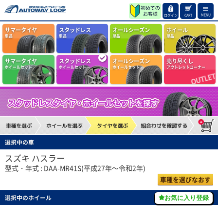
MENU
ログイン
CART
サマータイヤ
スタッドレス
オールシーズン
ホイール
単品
単品
単品
単品
サマータイヤ
スタッドレス
オールシーズン
売り尽くし
ホイールセット
ホイールセット
ホイールセット
アウトレットコーナー
選択中の車
スズキ ハスラー
型式・年式 : DAA-MR41S(平成27年～令和2年)
車種を選びなおす
選択中のホイール
お気に入り登録