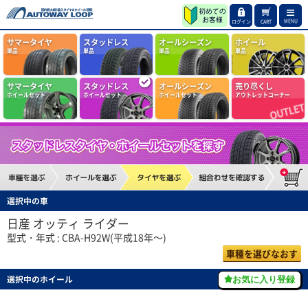
MENU
ログイン
CART
サマータイヤ
スタッドレス
オールシーズン
ホイール
単品
単品
単品
単品
サマータイヤ
スタッドレス
オールシーズン
売り尽くし
ホイールセット
ホイールセット
ホイールセット
アウトレットコーナー
選択中の車
日産 オッティ ライダー
型式・年式 : CBA-H92W(平成18年～)
車種を選びなおす
選択中のホイール
お気に入り登録