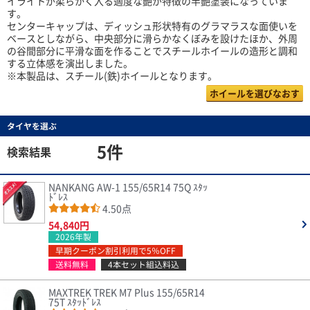
イライトが柔らかく入る適度な艶が特徴の半艶塗装になっていま
す。
センターキャップは、ディッシュ形状特有のグラマラスな面使いを
ベースとしながら、中央部分に滑らかなくぼみを設けたほか、外周
の谷間部分に平滑な面を作ることでスチールホイールの造形と調和
する立体感を演出しました。
※本製品は、スチール(鉄)ホイールとなります。
ホイールを選びなおす
タイヤを選ぶ
5件
検索結果
NANKANG AW-1 155/65R14 75Q ｽﾀｯ
ﾄﾞﾚｽ
4.50点
54,840円
2026年製
早期クーポン割引利用で5％OFF
送料無料
4本セット組込料込
MAXTREK TREK M7 Plus 155/65R14
75T ｽﾀｯﾄﾞﾚｽ