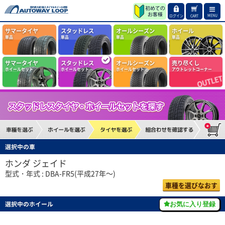
MENU
ログイン
CART
サマータイヤ
スタッドレス
オールシーズン
ホイール
単品
単品
単品
単品
サマータイヤ
スタッドレス
オールシーズン
売り尽くし
ホイールセット
ホイールセット
ホイールセット
アウトレットコーナー
選択中の車
ホンダ ジェイド
型式・年式 : DBA-FR5(平成27年～)
車種を選びなおす
選択中のホイール
お気に入り登録