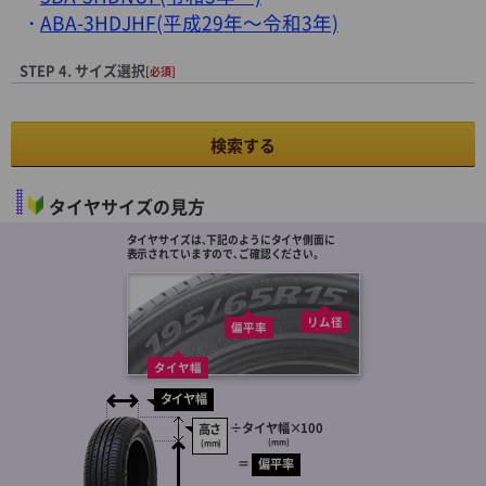
ABA-3HDJHF(平成29年～令和3年)
STEP 4. サイズ選択
[必須]
検索する
タイヤサイズの見方
タイヤサイズは､下記のようにタイヤ側面に
表示されていますので､ご確認ください。
リム径
偏平率
タイヤ幅
タイヤ幅
÷
タイヤ幅
×100
高さ
(mm)
(mm)
＝
偏平率