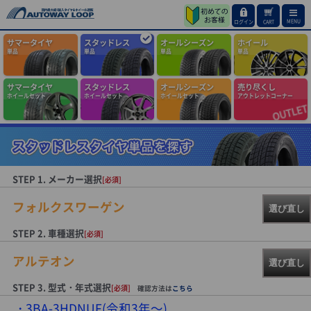
MENU
ログイン
CART
サマータイヤ
スタッドレス
オールシーズン
ホイール
単品
単品
単品
単品
サマータイヤ
スタッドレス
オールシーズン
売り尽くし
ホイールセット
ホイールセット
ホイールセット
アウトレットコーナー
STEP 1. メーカー選択
[必須]
フォルクスワーゲン
選び直し
STEP 2. 車種選択
[必須]
アルテオン
選び直し
STEP 3. 型式・年式選択
[必須]
確認方法は
こちら
3BA-3HDNUF(令和3年～)