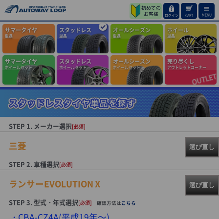
MENU
ログイン
CART
サマータイヤ
スタッドレス
オールシーズン
ホイール
単品
単品
単品
単品
サマータイヤ
スタッドレス
オールシーズン
売り尽くし
ホイールセット
ホイールセット
ホイールセット
アウトレットコーナー
STEP 1. メーカー選択
[必須]
三菱
選び直し
STEP 2. 車種選択
[必須]
ランサーEVOLUTIONⅩ
選び直し
STEP 3. 型式・年式選択
[必須]
確認方法は
こちら
CBA-CZ4A(平成19年～)