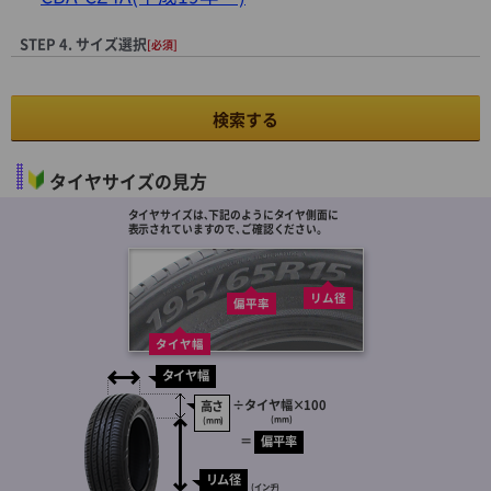
STEP 4. サイズ選択
[必須]
検索する
タイヤサイズの見方
タイヤサイズは､下記のようにタイヤ側面に
表示されていますので､ご確認ください。
リム径
偏平率
タイヤ幅
タイヤ幅
÷
タイヤ幅
×100
高さ
(mm)
(mm)
＝
偏平率
リム径
(インチ)